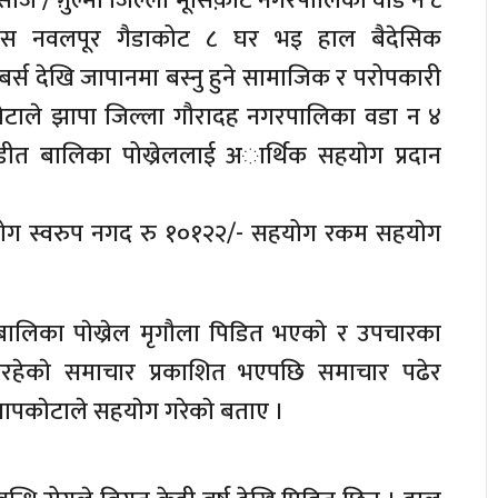
सोज / ग़ुल्मी जिल्ला मूसिक़ोट नगरपालिका वार्ड न ८
ोबास नवलपूर गैडाकोट ८ घर भइ हाल बैदेसिक
र्स देखि जापानमा बस्नु हुने सामाजिक र परोपकारी
ाले झापा जिल्ला गौरादह नगरपालिका वडा न ४
िडीत बालिका पोख्रेललाई अार्थिक सहयाेग प्रदान
ग स्वरुप नगद रु १०१२२/- सहयोग रकम सहयाेग
बालिका पाेख्रेल मृगौला पिडित भएकाे र उपचारका
नरहेकाे समाचार प्रकाशित भएपछि समाचार पढेर
सापकाेटाले सहयाेग गरेकाे बताए ।