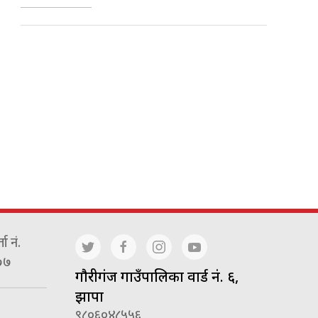
ा नं.
७७
गाैरीगंज गाउँपालिका वार्ड नं. ६,
झापा
९८०६०४८५५६