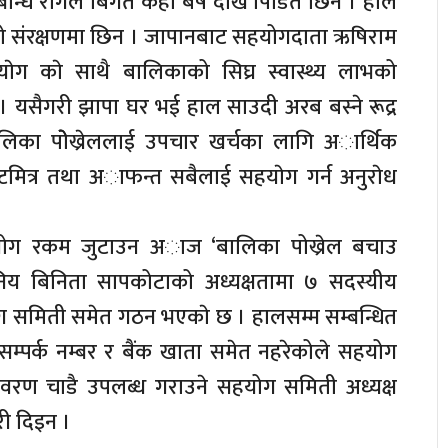
म्बन्धि रोगले बिगत केही बर्ष देखि पिडित छिन । हाल
ो संरक्षणमा छिन । जापानबाट सहयोगदाता ऋषिराम
ेग काे साथै बालिकाको सिघ्र स्वास्थ्य लाभको
। यसैगरी झापा घर भई हाल साउदी अरब बस्ने रूद्र
लिका पाेेेख्रेललाई उपचार खर्चका लागि अार्थिक
स्टमित्र तथा अाफन्त सबैलाई सहयाेग गर्न अनुराेध
ोग रकम जुटाउन अाज ‘बालिका पोख्रेल बचाउ
िय बिनिता सापकोटाको अध्यक्षतामा ७ सदस्यीय
समिती समेत गठन भएकाे छ । हालसम्म सम्बन्धित
म्पर्क नम्बर र बैंक खाता समेत नहरेकोले सहयोग
वरण चाडै उपलब्ध गराउने सहयोग समिती अध्यक्ष
ी दिइन ।