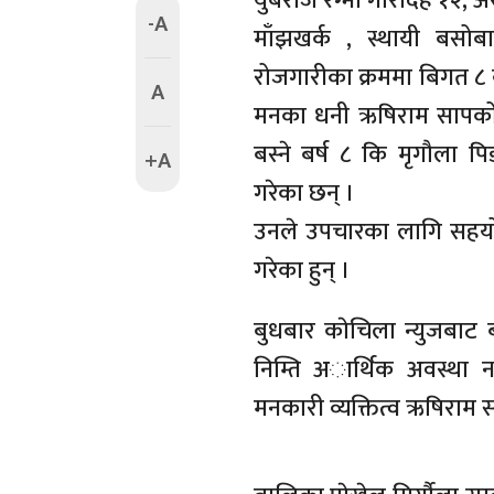
युबराज रेग्मी गौरादह १२, अ
-A
माँझखर्क , स्थायी बस
रोजगारीका क्रममा बिगत ८ ब
A
मनका धनी ऋषिराम सापकोट
बस्ने बर्ष ८ कि मृगौला प
+A
गरेका छन् ।
उनले उपचारका लागि सहयो
गरेका हुन् ।
बुधबार काेचिला न्युजबाट 
निम्ति अार्थिक अवस्था 
मनकारी व्यक्तित्व ऋषिराम 