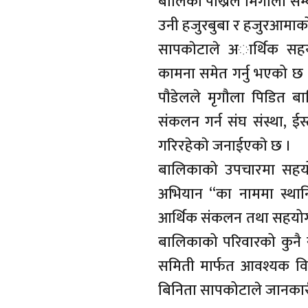
बालिका पाेख्रेल मिर्गौला स
उनी हजुरबुबा र हजुरआमाक
सापकाेटाले अार्थिक सहया
कामना समेत गर्नु भएको छ 
पाैडेलले मृगौला पिडित बा
संकलन गर्न संघ संस्था, ई
गरिरहेकाे जनाईएकाे छ ।
बालिकाको उपचारमा सहय
अभियान “का नाममा स्थान
आर्थिक संकलन तथा सहयोग 
बालिकाको परिवारको कुनै स
समिती मार्फत आवश्यक वि
बिनिता सापकोटाले जानकार