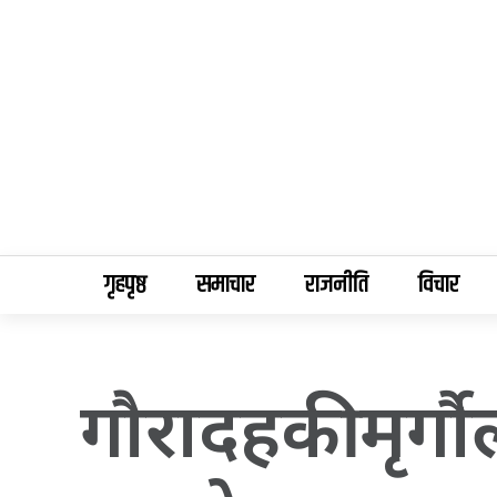
गृहपृष्ठ
समाचार
राजनीति
विचार
गाैरादहकी मृर