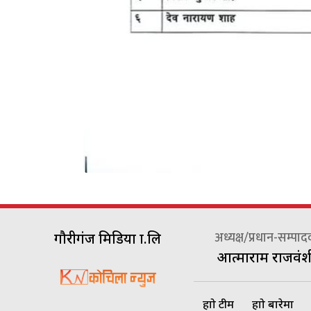
अध्यक्ष/प्रधान-सम्पा
गौरीगंज मिडिया प्रा.लि
आत्माराम राजवंश
हाम्रो टीम
हाम्रो बारेमा