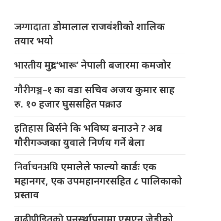
जग्गादाता
डोमालाल राजवंशीको शालिक
तयार भयो
भारतीय
मुद्रा ‘भारू’ नेपाली बजारमा कमजाेर
गौरीगञ्ज–१
का वडा सचिव अजय कुमार साह
रु. १० हजार घुससहित पक्राउ
इतिहास
बिर्सने कि भविष्य बनाउने ? अब
गौरीगञ्जका युवाले निर्णय गर्ने बेला
निर्वाचनअघि
एमालेले फाल्यो कार्डः एक
महानगर, एक उपमहानगरसहित ८ पालिकाको
प्रस्ताव
बाढीपीडितको
पुनर्स्थापनामा एसएन जेडीको