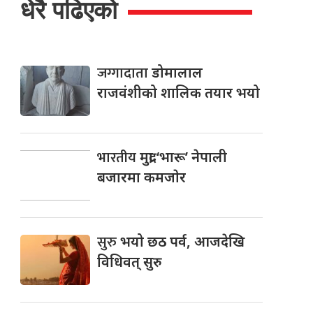
धेरै पढिएको
जग्गादाता
डोमालाल
राजवंशीको शालिक तयार भयो
भारतीय
मुद्रा ‘भारू’ नेपाली
बजारमा कमजाेर
सुरु
भयो छठ पर्व, आजदेखि
विधिवत् सुरु