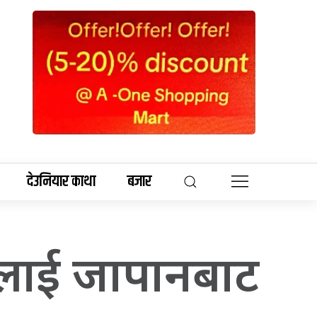
देउनियार काथा
बजार
कालाई जापानबाट