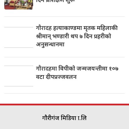
गाैरादह
हत्याकाण्डमा मृतक महिलाकी
श्रीमान् भण्डारी थप ७ दिन प्रहरीकाे
अनुसन्धानमा
गाैरादहमा
विपीकाे जन्मजयन्तीमा १०७
वटा दीपप्रज्जवलन
गौरीगंज मिडिया प्रा.लि