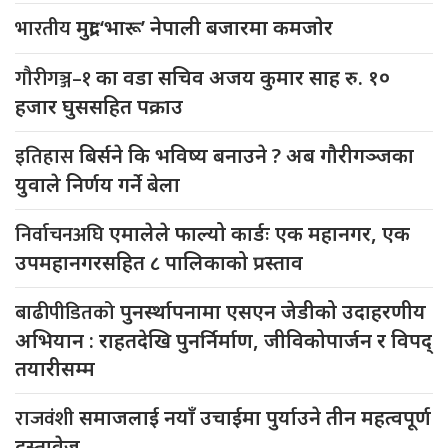
भारतीय
मुद्रा ‘भारू’ नेपाली बजारमा कमजाेर
गौरीगञ्ज–१
का वडा सचिव अजय कुमार साह रु. १०
हजार घुससहित पक्राउ
इतिहास
बिर्सने कि भविष्य बनाउने ? अब गौरीगञ्जका
युवाले निर्णय गर्ने बेला
निर्वाचनअघि
एमालेले फाल्यो कार्डः एक महानगर, एक
उपमहानगरसहित ८ पालिकाको प्रस्ताव
बाढीपीडितको
पुनर्स्थापनामा एसएन जेडीको उदाहरणीय
अभियान : राहतदेखि पुनर्निर्माण, जीविकोपार्जन र विपद्
तयारीसम्म
राजवंशी
समाजलाई नयाँ उचाईमा पुर्याउने तीन महत्वपूर्ण
दस्तावेज