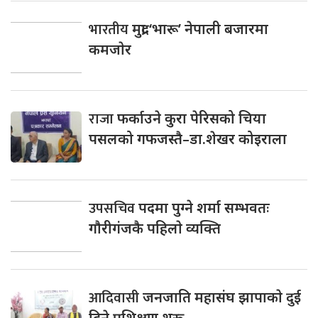
भारतीय
मुद्रा ‘भारू’ नेपाली बजारमा
कमजाेर
राजा
फर्काउने कुरा पेरिसको चिया
पसलको गफजस्तै–डा.शेखर कोइराला
उपसचिव
पदमा पुग्ने शर्मा सम्भवतः
गाैरीगंजकै पहिलाे व्यक्ति
आदिवासी
जनजाति महासंघ झापाकाे दुई
दिने प्रशिक्षण शुरू