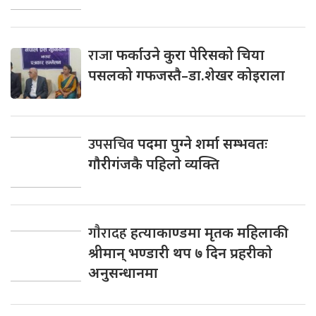
राजा
फर्काउने कुरा पेरिसको चिया
पसलको गफजस्तै–डा.शेखर कोइराला
उपसचिव
पदमा पुग्ने शर्मा सम्भवतः
गाैरीगंजकै पहिलाे व्यक्ति
गाैरादह
हत्याकाण्डमा मृतक महिलाकी
श्रीमान् भण्डारी थप ७ दिन प्रहरीकाे
अनुसन्धानमा