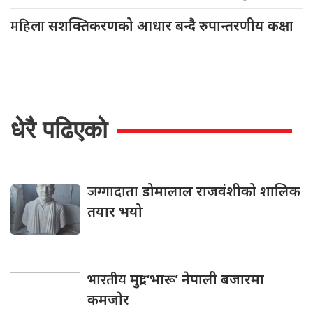
महिला
सशक्तिकरणको आधार बन्दै रुपान्तरणीय कक्षा
धेरै पढिएको
जग्गादाता
डोमालाल राजवंशीको शालिक
तयार भयो
भारतीय
मुद्रा ‘भारू’ नेपाली बजारमा
कमजाेर