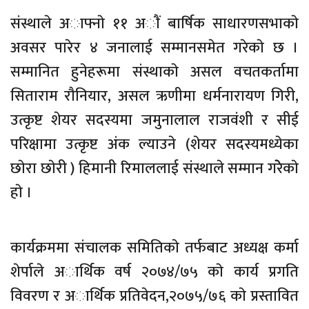
संस्थाले अाफ्नाे ११ अाैं बार्षिक साधारणसभाकाे
अवसर पारेर ४ जनालाई सम्मानसमेत गरेकाे छ ।
सम्मानित हुनेहरूमा संस्थाकाे असल वचतकर्तामा
सिताराम राैनियार, असल ऋणीमा धर्मनारायण गिरी,
उत्कृष्ट शेयर सदस्यमा जमुनालाल राजवंशी र सीई
परिक्षामा उत्कृष्ट अंक ल्याउने (शेयर सदस्यमध्येका
छाेरा छाेरी ) हिमानी रिमाललाई संस्थाले सम्मान गरेेेकाे
हाे ।
कार्यक्रममा संचालक समितिकाे तर्फबाट अध्यक्ष कर्मा
शेर्पाले अार्थिक वर्ष २०७४/७५ काे कार्य प्रगति
विवरण र अार्थिक प्रतिवेदन,२०७५/७६ काे प्रस्तावित