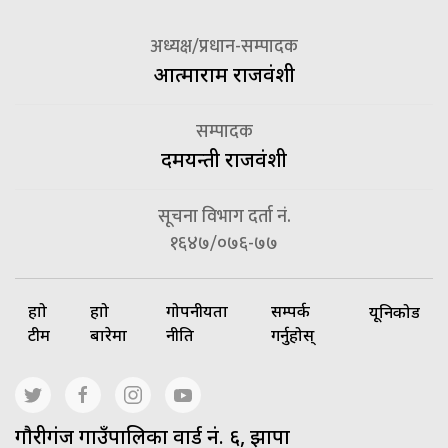
अध्यक्ष/प्रधान-सम्पादक
आत्माराम राजवंशी
सम्पादक
दमयन्ती राजवंशी
सूचना विभाग दर्ता नं.
१६४७/०७६-७७
हाम्रो
हाम्रो
गोपनीयता
सम्पर्क
यूनिकोड
टीम
बारेमा
नीति
गर्नुहोस्
गाैरीगंज गाउँपालिका वार्ड नं. ६, झापा