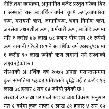
नीति तथा कार्यक्रम, अनुमानित बजेट प्रस्तुत गरेका थिए
। संस्थाले यस अार्थिक वर्षमा कृषि ऋण,व्यापारिक
ऋण, घरायसी ऋण, जमानीऋण, भवन निर्माण ऋण,
जनसेवा उधमशील ऋण, कर्मचारी ऋण, अाेडि ऋणमा
गरि १ कराेड ४७ लाख ७८ हजार पाँच सय ८१ रूपैयाँ
ऋण लगानी गरेकाेे छ भने अार्थिक वर्ष २०७५/७६ मा
१ कराेड ९० लाख रूपैयाँ ऋण लगानी गर्ने संस्थाकाे
लक्ष्य रहेकाे छ ।
संस्थाकाे अार्थिक वर्ष २०७५ अषाड मसान्तसम्ममा
कुल सम्पतिमा ५३.०३ प्रतिशतले वृद्धि भई १ कराेड ९५
लाख ७८ हजार ८ सय ६४ रूपैयाँ पुगेकाे छ ।
संस्थाले उपलब्ध गराएकाे अाय व्यय विवरण अनुसार
गत १ वर्षमा कुल नाफा १ लाख ८९ हजार ४ सय १५