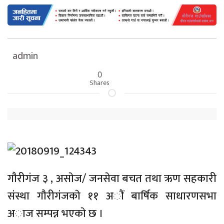
admin
0
Shares
गाैरीगंज ३ , असाेज/ जनसेवा बचत तथा ऋण सहकारी
संस्था गाैरीगंजकाे ११ अाैं बार्षिक साधारणसभा
अाज सम्पन्न भएकाे छ ।