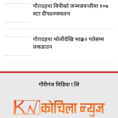
गाैरादहमा
विपीकाे जन्मजयन्तीमा १०७
वटा दीपप्रज्जवलन
गाैरादहमा
भाेलीदेखि भाद्र २२ गतेसम्म
लकडाउन
गौरीगंज मिडिया प्रा.लि