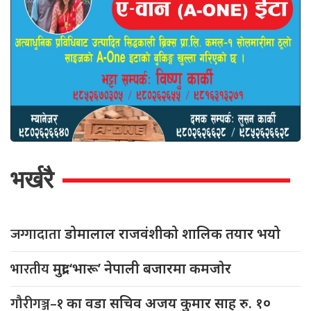
भर्खरै
जग्गादाता
डोमालाल राजवंशीको शालिक तयार भयो
भारतीय
मुद्रा ‘भारू’ नेपाली बजारमा कमजाेर
गौरीगञ्ज–१
का वडा सचिव अजय कुमार साह रु. १०