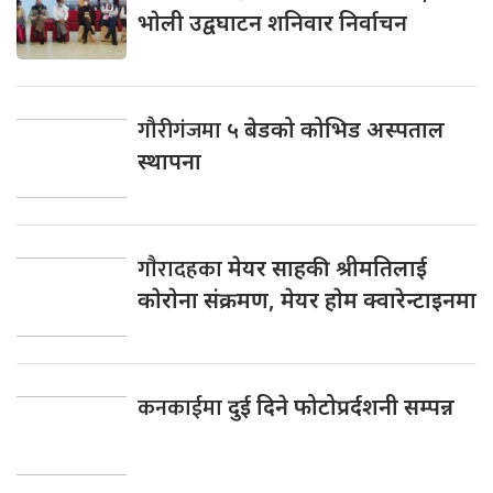
भाेली उद्वघाटन शनिवार निर्वाचन
गौरीगंजमा
५ बेडको कोभिड अस्पताल
स्थापना
गाैरादहका
मेयर साहकी श्रीमतिलाई
काेराेना संक्रमण, मेयर हाेम क्वारेन्टाइनमा
कनकाईमा
दुई दिने फोटोप्रर्दशनी सम्पन्न