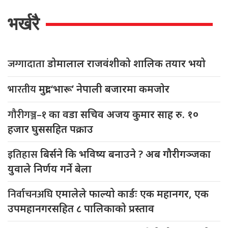
भर्खरै
जग्गादाता
डोमालाल राजवंशीको शालिक तयार भयो
भारतीय
मुद्रा ‘भारू’ नेपाली बजारमा कमजाेर
गौरीगञ्ज–१
का वडा सचिव अजय कुमार साह रु. १०
हजार घुससहित पक्राउ
इतिहास
बिर्सने कि भविष्य बनाउने ? अब गौरीगञ्जका
युवाले निर्णय गर्ने बेला
निर्वाचनअघि
एमालेले फाल्यो कार्डः एक महानगर, एक
उपमहानगरसहित ८ पालिकाको प्रस्ताव