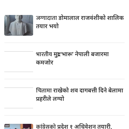
जग्गादाता
डोमालाल राजवंशीको शालिक
तयार भयो
भारतीय
मुद्रा ‘भारू’ नेपाली बजारमा
कमजाेर
चितामा
राखेको शव दागबत्ती दिने बेलामा
प्रहरीले लग्यो
कांग्रेसकाे
प्रदेश १ अधिवेशन तयारी,