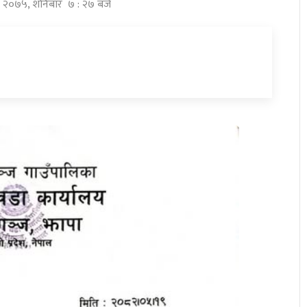
दौ २०७५, शनिबार ७ : २७ बजे