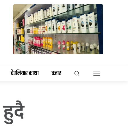
देउनियार काथा
बजार
हुदै