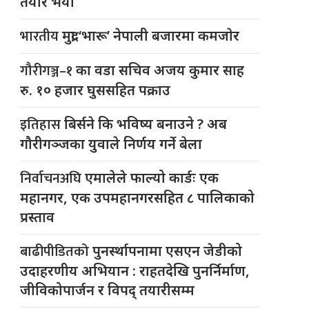
तयार भयो
भारतीय
मुद्रा ‘भारू’ नेपाली बजारमा कमजाेर
गौरीगञ्ज–१
का वडा सचिव अजय कुमार साह
रु. १० हजार घुससहित पक्राउ
इतिहास
बिर्सने कि भविष्य बनाउने ? अब
गौरीगञ्जका युवाले निर्णय गर्ने बेला
निर्वाचनअघि
एमालेले फाल्यो कार्डः एक
महानगर, एक उपमहानगरसहित ८ पालिकाको
प्रस्ताव
बाढीपीडितको
पुनर्स्थापनामा एसएन जेडीको
उदाहरणीय अभियान : राहतदेखि पुनर्निर्माण,
जीविकोपार्जन र विपद् तयारीसम्म