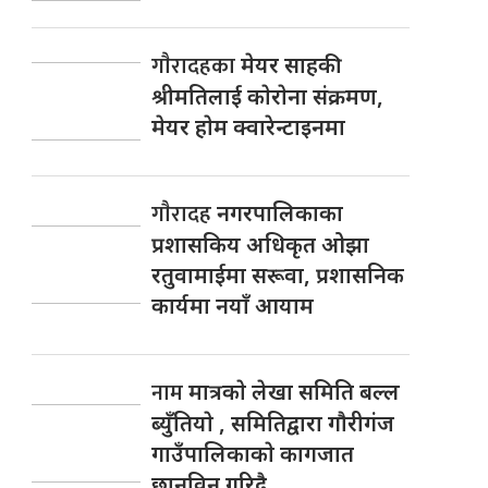
गाैरादहका
मेयर साहकी
श्रीमतिलाई काेराेना संक्रमण,
मेयर हाेम क्वारेन्टाइनमा
गाैरादह
नगरपालिकाका
प्रशासकिय अधिकृत ओझा
रतुवामाईमा सरूवा, प्रशासनिक
कार्यमा नयाँ आयाम
नाम
मात्रकाे लेखा समिति बल्ल
ब्युँतियाे , समितिद्वारा गाैरीगंज
गाउँपालिकाकाे कागजात
छानविन गरिदै