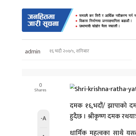
१६ भदौ २०७५, शनिबार
admin
0
Shares
दमक १६,भदौं/ झापाको दमक
हुदैछ । श्रीकृष्ण दमक रथयात
-A
धार्मिक महत्वका साथै यसल