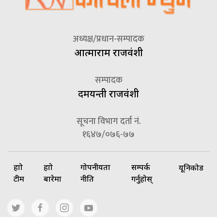
अध्यक्ष/प्रधान-सम्पादक
आत्माराम राजवंशी
सम्पादक
दमयन्ती राजवंशी
सूचना विभाग दर्ता नं.
१६४७/०७६-७७
हाम्रो
हाम्रो
गोपनीयता
सम्पर्क
यूनिकोड
टीम
बारेमा
नीति
गर्नुहोस्