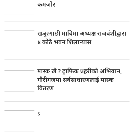
कमजाेर
खजुरगाछी
माविमा अध्यक्ष राजवंशीद्वारा
४ कोठे भवन शिलान्यास
मास्क
खै ? ट्राफिक प्रहरीकाे अभियान,
गाैरीगंजमा सर्वसाधारणलाई मास्क
वितरण
s