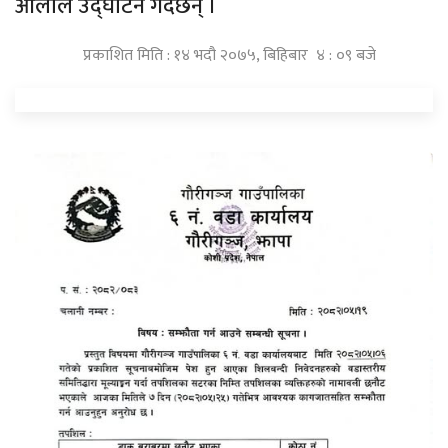
ओलीले उद्घाटन गर्दैछन् ।
प्रकाशित मिति : १४ भदौ २०७५, बिहिबार ४ : ०९ बजे