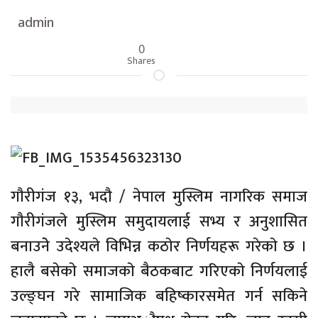
admin
0
Shares
गाैरीगंज १३, भदौ / नेपाल मुस्लिम नागरिक समाज
गाैरीगंजले मुस्लिम समुदायलाई सभ्य र अनुशासित
बनाउनेे उदेश्यले विभिन्न कठाेर निर्णयहरू गरेकाे छ ।
हालै बसेकाे समाजकाे बैठकबाट गरिएकाे निर्णयलाई
उल्ङ्घन गरे सामाजिक बहिष्कारसमेत गर्न सकिने