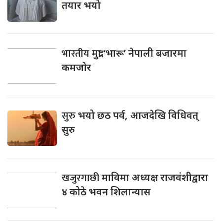
तयार भयो
भारतीय
मुद्रा ‘भारू’ नेपाली बजारमा
कमजाेर
सुरु
भयो छठ पर्व, आजदेखि विधिवत्
सुरु
खजुरगाछी
माविमा अध्यक्ष राजवंशीद्वारा
४ कोठे भवन शिलान्यास