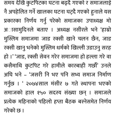
समय देखि कुटपिटका घटना बढ्दै गएकाे र समाजलाई
नै अपहेलित गर्ने खालका घटना घट्दै गएकाे हुनाले यस
प्रकारका निर्णय गर्नु परेकाे समाजका उपाध्यक्ष माे
अासामुदिनले बताए । अध्यक्ष नसीरले भने ‘हाम्रो
मुस्लिम समाजमा जाड रक्सी खाने चलन छैन, जाड
रक्सी खानु भनेकाे मुस्लिम धर्मकाे खिल्ली उडाउनु सरह
हाे ।’ ‘जाड, रक्सी सेवन गरेर समाजमा हाे हल्ला गरे वा
कसैमाथि कुटपिट गरे हामीले कारबाही गर्छाै’ उनले
अघि भने – ‘जसरी नि भए पनि सभ्य समाज निर्माण
गर्नुछ । ‘ २०७४साल मंसीर ७ गते स्थापना भएकाे
समाजकाे हाल १५० सदस्य संख्या छन् । समाजले
प्रत्येक महिनाकाे पहिलाे हप्ता बैठक बस्नेसमेत निर्णय
गरेकाे छ ।