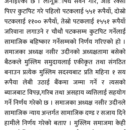
जनाइएकाे छ । लागूअाैषध सेवन गरि, जाड रक्सी
पिएर कुटपिट गरे पहिलाे पटकलाई ५५१ रूपैयाँ, दाेस्राे
पटकलाई ११०० रूपैयाँ, तेस्रो पटकलाई १५५१ रूपैयाँ
जरिवाना लगाउने र चाैथाै पटकसम्म कुटपिट गर्नेलाई
सामाजिक बहिष्कार गर्नेसम्मकाे निर्णय गरिएकाे हाे ।
समाजका अध्यक्ष नसीर उदीनकाे अध्यक्षतामा बसेकाे
बैठकले मुस्लिम समुदायलाई एकीकृत तथा संगठित
बनाउन प्रत्येक मुस्लिम सदस्यबाट प्रति महिना १ सय
रूपैया लेबी उठाई बैंकमा जम्मा गर्ने र त्यसकाे
ब्याजबाट विपन्न,गरिब तथा असहाय व्यत्तिलाई सहयाेग
गर्ने निर्णय गरेकाे छ । समाजका अध्यक्ष नसीर उदीनले
सामाजिक न्याय अन्तर्गत सामाजिक दण्ड र सजाय दिने
हामीले निर्णय गरेकाे बताए । मुस्लिम समाजमा केही