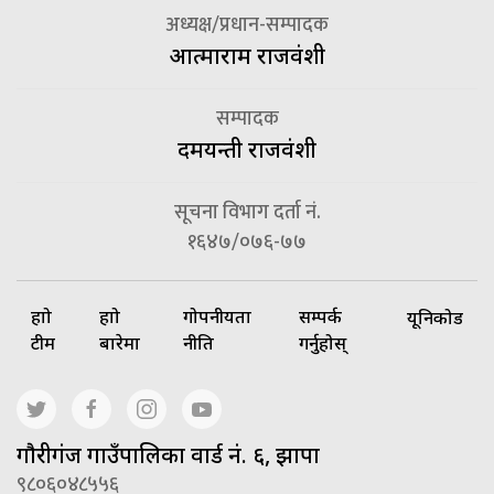
अध्यक्ष/प्रधान-सम्पादक
आत्माराम राजवंशी
सम्पादक
दमयन्ती राजवंशी
सूचना विभाग दर्ता नं.
१६४७/०७६-७७
हाम्रो
हाम्रो
गोपनीयता
सम्पर्क
यूनिकोड
टीम
बारेमा
नीति
गर्नुहोस्
गाैरीगंज गाउँपालिका वार्ड नं. ६, झापा
९८०६०४८५५६