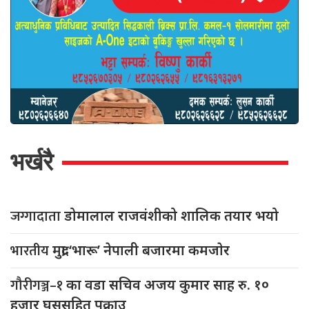
भर्खरै
जग्गादाता
डोमालाल राजवंशीको शालिक तयार भयो
भारतीय
मुद्रा ‘भारू’ नेपाली बजारमा कमजाेर
गौरीगञ्ज–१
का वडा सचिव अजय कुमार साह रु. १०
हजार घुससहित पक्राउ