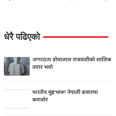
धेरै पढिएको
जग्गादाता
डोमालाल राजवंशीको शालिक
तयार भयो
भारतीय
मुद्रा ‘भारू’ नेपाली बजारमा
कमजाेर