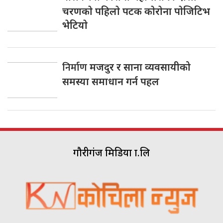
चरणकाे पहिलाे पटक काेराेना पाेजिटिभ
भेटियाे
निर्माण
मजदुर र साना व्यवसायीको
समस्या समाधान गर्न पहल
गौरीगंज मिडिया प्रा.लि