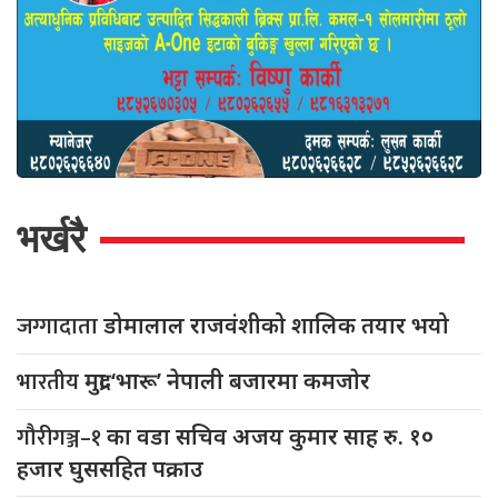
भर्खरै
जग्गादाता
डोमालाल राजवंशीको शालिक तयार भयो
भारतीय
मुद्रा ‘भारू’ नेपाली बजारमा कमजाेर
गौरीगञ्ज–१
का वडा सचिव अजय कुमार साह रु. १०
हजार घुससहित पक्राउ