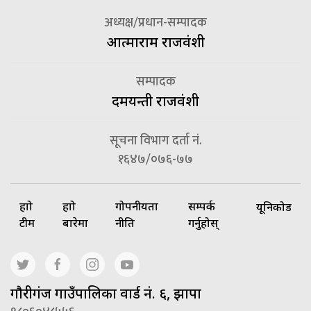
अध्यक्ष/प्रधान-सम्पादक
आत्माराम राजवंशी
सम्पादक
दमयन्ती राजवंशी
सूचना विभाग दर्ता नं.
१६४७/०७६-७७
हाम्रो
हाम्रो
गोपनीयता
सम्पर्क
यूनिकोड
टीम
बारेमा
नीति
गर्नुहोस्
गाैरीगंज गाउँपालिका वार्ड नं. ६, झापा