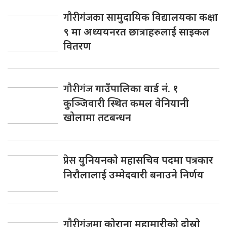
गौरीगंजका
सामुदायिक विद्यालयका कक्षा
९ मा अध्ययनरत छात्राहरुलाई साइकल
वितरण
गौरीगंज
गाउँपालिका वार्ड नं. १
कुञ्जिवारी स्थित कमल वेनियानी
खोलामा तटबन्धन
प्रेस
युनियनकाे महासचिव पदमा पत्रकार
निराैलालाई उम्मेदवारी बनाउने निर्णय
गाैरीगंजमा
काेराना महामारीकाे दाेस्राे