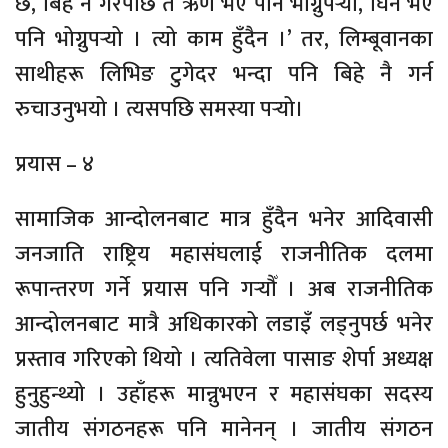
छ, बिहे नै गरेपछि त ऋण भए पनि भोग्नुपर्‍यो, घिन भए
पनि भोग्नुपर्‍यो । त्यो काम हुँदैन ।’ तर, लिम्बूवानका
साथीहरू लिभिङ टुगेदर भन्दा पनि बिहे नै गर्न
रुचाउनुभयो । त्यसपछि समस्या पर्‍यो।
प्रयास – ४
सामाजिक आन्दोलनबाट मात्र हुँदैन भनेर आदिवासी
जनजाति राष्ट्रिय महासंघलाई राजनीतिक दलमा
रूपान्तरण गर्ने प्रयास पनि गर्‍यौँ । अब राजनीतिक
आन्दोलनबाट मात्रै अधिकारको लडाइँ लड्नुपर्छ भनेर
प्रस्ताव गरिएको थियो । त्यतिवेला पासाङ शेर्पा अध्यक्ष
हुनुहुन्थ्यो । उहाँहरू मान्नुभएन र महासंघका सदस्य
जातीय संगठनहरू पनि मानेनन् । जातीय संगठन