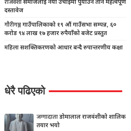
राजवंशी
समाजलाई नयाँ उचाईमा पुर्याउने तीन महत्वपूर्ण
दस्तावेज
गौरीगञ्ज
गाउँपालिकाको १९ औं गाउँसभा सम्पन्न, ६०
करोड ९४ लाख १७ हजार रुपैयाँको बजेट प्रस्तुत
महिला
सशक्तिकरणको आधार बन्दै रुपान्तरणीय कक्षा
धेरै पढिएको
जग्गादाता
डोमालाल राजवंशीको शालिक
तयार भयो