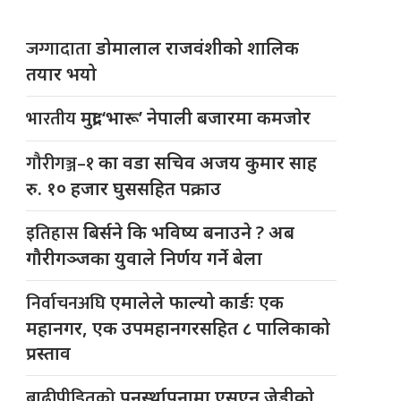
जग्गादाता
डोमालाल राजवंशीको शालिक
तयार भयो
भारतीय
मुद्रा ‘भारू’ नेपाली बजारमा कमजाेर
गौरीगञ्ज–१
का वडा सचिव अजय कुमार साह
रु. १० हजार घुससहित पक्राउ
इतिहास
बिर्सने कि भविष्य बनाउने ? अब
गौरीगञ्जका युवाले निर्णय गर्ने बेला
निर्वाचनअघि
एमालेले फाल्यो कार्डः एक
महानगर, एक उपमहानगरसहित ८ पालिकाको
प्रस्ताव
बाढीपीडितको
पुनर्स्थापनामा एसएन जेडीको