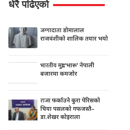
धेरै पढिएको
जग्गादाता
डोमालाल
राजवंशीको शालिक तयार भयो
भारतीय
मुद्रा ‘भारू’ नेपाली
बजारमा कमजाेर
राजा
फर्काउने कुरा पेरिसको
चिया पसलको गफजस्तै–
डा.शेखर कोइराला