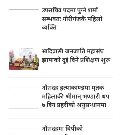
उपसचिव
पदमा पुग्ने शर्मा
सम्भवतः गाैरीगंजकै पहिलाे
व्यक्ति
आदिवासी
जनजाति महासंघ
झापाकाे दुई दिने प्रशिक्षण शुरू
गाैरादह
हत्याकाण्डमा मृतक
महिलाकी श्रीमान् भण्डारी थप
७ दिन प्रहरीकाे अनुसन्धानमा
गाैरादहमा
विपीकाे