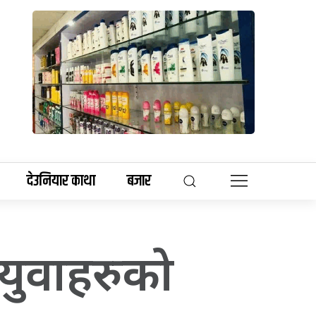
देउनियार काथा
बजार
 युवाहरुको