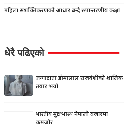
महिला
सशक्तिकरणको आधार बन्दै रुपान्तरणीय कक्षा
धेरै पढिएको
जग्गादाता
डोमालाल राजवंशीको शालिक
तयार भयो
भारतीय
मुद्रा ‘भारू’ नेपाली बजारमा
कमजाेर