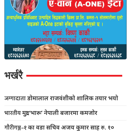
भर्खरै
जग्गादाता
डोमालाल राजवंशीको शालिक तयार भयो
भारतीय
मुद्रा ‘भारू’ नेपाली बजारमा कमजाेर
गौरीगञ्ज–१
का वडा सचिव अजय कुमार साह रु. १०