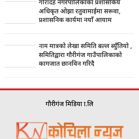
गाैरादह
नगरपालिकाका प्रशासकिय
अधिकृत ओझा रतुवामाईमा सरूवा,
प्रशासनिक कार्यमा नयाँ आयाम
नाम
मात्रकाे लेखा समिति बल्ल ब्युँतियाे ,
समितिद्वारा गाैरीगंज गाउँपालिकाकाे
कागजात छानविन गरिदै
गौरीगंज मिडिया प्रा.लि