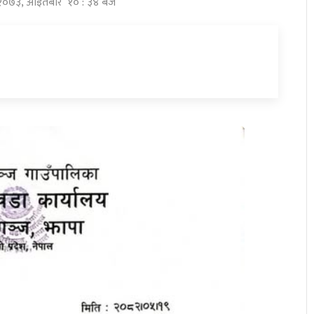
घ २०७३, आइतबार १० : ३४ बजे