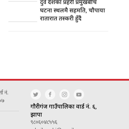
दुवै
देशका प्रहरी प्रमुखबीच
घटना स्थलमै सहमति, चाैपाया
रातारात तस्करी हुँदै
ा नं.
७७
गाैरीगंज गाउँपालिका वार्ड नं. ६,
झापा
९८०६०४८५५६