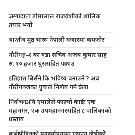
जग्गादाता
डोमालाल राजवंशीको शालिक
तयार भयो
भारतीय
मुद्रा ‘भारू’ नेपाली बजारमा कमजाेर
गौरीगञ्ज–१
का वडा सचिव अजय कुमार साह
रु. १० हजार घुससहित पक्राउ
इतिहास
बिर्सने कि भविष्य बनाउने ? अब
गौरीगञ्जका युवाले निर्णय गर्ने बेला
निर्वाचनअघि
एमालेले फाल्यो कार्डः एक
महानगर, एक उपमहानगरसहित ८ पालिकाको
प्रस्ताव
बाढीपीडितको
पुनर्स्थापनामा एसएन जेडीको