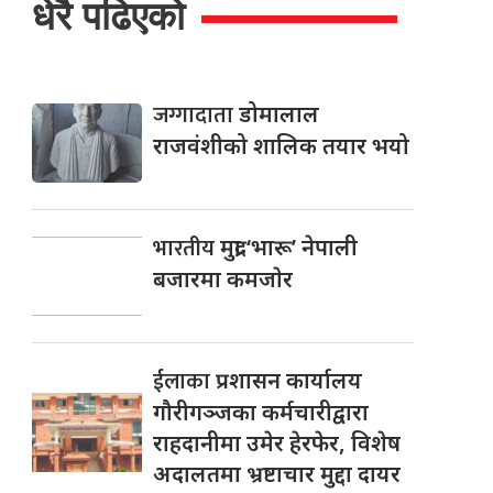
धेरै पढिएको
जग्गादाता
डोमालाल
राजवंशीको शालिक तयार भयो
भारतीय
मुद्रा ‘भारू’ नेपाली
बजारमा कमजाेर
ईलाका
प्रशासन कार्यालय
गौरीगञ्जका कर्मचारीद्वारा
राहदानीमा उमेर हेरफेर, विशेष
अदालतमा भ्रष्टाचार मुद्दा दायर