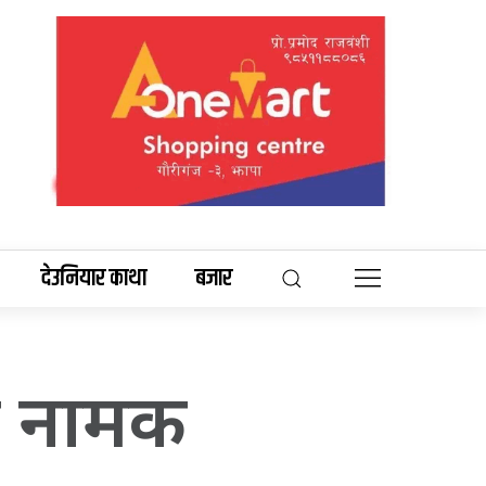
देउनियार काथा
बजार
या नामक