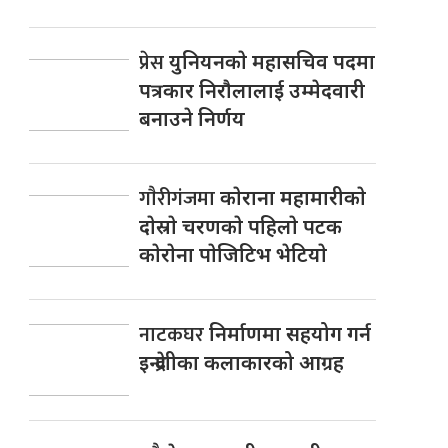
प्रेस
युनियनकाे महासचिव पदमा
पत्रकार निराैलालाई उम्मेदवारी
बनाउने निर्णय
गाैरीगंजमा
काेराना महामारीकाे
दाेस्राे चरणकाे पहिलाे पटक
काेराेना पाेजिटिभ भेटियाे
नाटकघर
निर्माणमा सहयोग गर्न
इन्द्रेणीका कलाकारको आग्रह