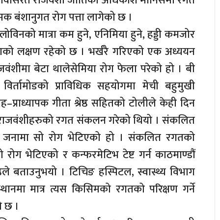
मा वसोवासरत राजवंशी जातिका अधिकांश मानिसमा रगत
ामक बंशानुगत रोग पत्ता लागेको छ ।
लोविनको मात्रा कम हुने, एनिमिया हुने, हड्डी कमजोर
 रोगको लक्षण रहेको छ । भर्खरै गरिएको एक अध्ययन
वंशीमा बेटा थालेसेमिया रोग फेला परेको हो । बी
विर्तामोडको प्राविधिक सहयोगमा मेची बहुमुखी
 सह–प्राध्यापक गीता श्रेष्ठ सहितको टोलीले केही दिन
ा राजवंशीहरुको रगत संकलन गरेको थियो । संकलित
 जनामा सो रोग भेटिएको हो । संकलित रगतको
ो रोग भेटिएको र कन्फरमेटिभ टेष्ट गर्न काठमाण्डौं
ष्ठले बताउनुभयो । टिचिङ हस्पिटल, स्वास्थ्य विभाग
थानमा मात्र त्यस किसिमको रगतको परिक्षण गर्ने
ो छ ।