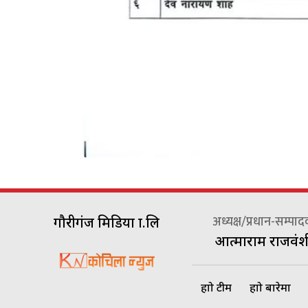
अध्यक्ष/प्रधान-सम्पा
गौरीगंज मिडिया प्रा.लि
आत्माराम राजवंश
हाम्रो टीम
हाम्रो बारेमा