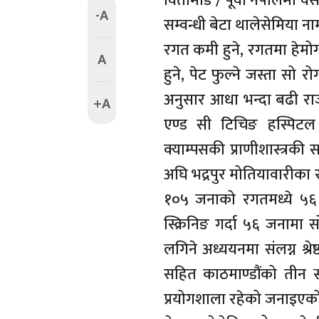
विर्तामोड / पूर्वी नेपाल
-A
सम्वन्धी बेटा थालेसेमिया न
रगत कमी हुने, रगतमा हेमोग्
A
हुने, पेट फुल्ने जस्ता सो
अनुसार आधा भन्दा बढी राज
+A
एण्ड सी टिचिङ हस्पिटल 
क्याम्पसकी प्राणीशास्त्रकी
अघि भद्रपुर मोतियावारीक
१०५ जनाको रगतमध्ये ५६
स्क्रिनिङ गर्दा ५६ जनामा स
लगिने अध्ययनमा संलग्न श्रे
सहित काठमाण्डौंको तीन स्
प्रयोगशाला रहेको जनाइएक