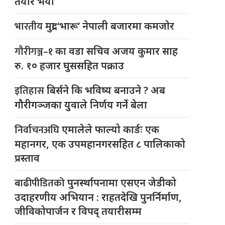
तयार भयो
भारतीय
मुद्रा ‘भारू’ नेपाली बजारमा कमजाेर
गौरीगञ्ज–१
का वडा सचिव अजय कुमार साह
रु. १० हजार घुससहित पक्राउ
इतिहास
बिर्सने कि भविष्य बनाउने ? अब
गौरीगञ्जका युवाले निर्णय गर्ने बेला
निर्वाचनअघि
एमालेले फाल्यो कार्डः एक
महानगर, एक उपमहानगरसहित ८ पालिकाको
प्रस्ताव
बाढीपीडितको
पुनर्स्थापनामा एसएन जेडीको
उदाहरणीय अभियान : राहतदेखि पुनर्निर्माण,
जीविकोपार्जन र विपद् तयारीसम्म