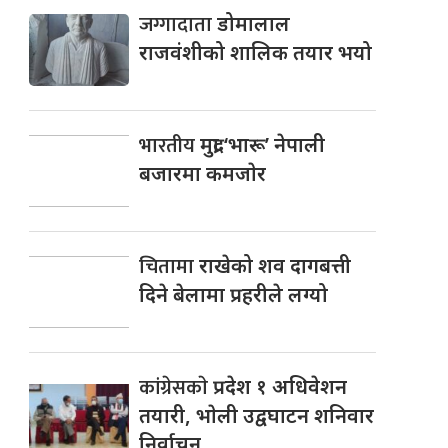
जग्गादाता
डोमालाल
राजवंशीको शालिक तयार भयो
भारतीय
मुद्रा ‘भारू’ नेपाली
बजारमा कमजाेर
चितामा
राखेको शव दागबत्ती
दिने बेलामा प्रहरीले लग्यो
कांग्रेसकाे
प्रदेश १ अधिवेशन
तयारी, भाेली उद्वघाटन शनिवार
निर्वाचन