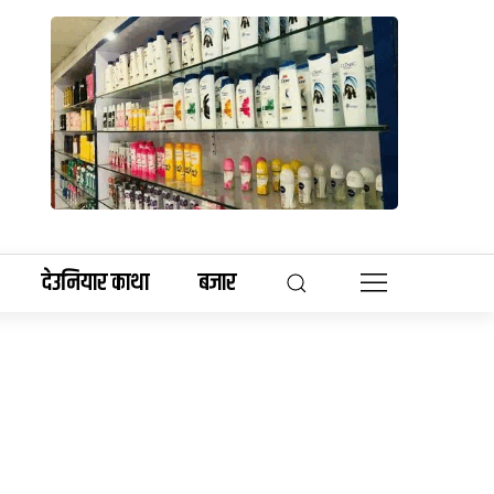
देउनियार काथा
बजार