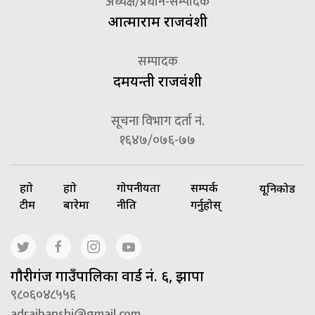
अध्यक्ष/प्रधान-सम्पादक
आत्माराम राजवंशी
सम्पादक
दमयन्ती राजवंशी
सूचना विभाग दर्ता नं.
१६४७/०७६-७७
हाम्रो
हाम्रो
गोपनीयता
सम्पर्क
यूनिकोड
टीम
बारेमा
नीति
गर्नुहोस्
गाैरीगंज गाउँपालिका वार्ड नं. ६, झापा
९८०६०४८५५६
adrajbanshi@gmail.com