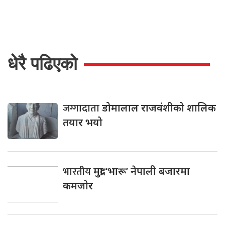
धेरै पढिएको
जग्गादाता
डोमालाल राजवंशीको शालिक
तयार भयो
भारतीय
मुद्रा ‘भारू’ नेपाली बजारमा
कमजाेर