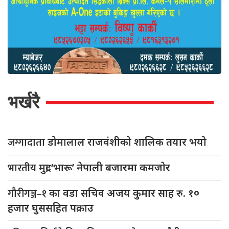
भर्खरै
जग्गादाता
डोमालाल राजवंशीको शालिक तयार भयो
भारतीय
मुद्रा ‘भारू’ नेपाली बजारमा कमजाेर
गौरीगञ्ज–१
का वडा सचिव अजय कुमार साह रु. १०
हजार घुससहित पक्राउ