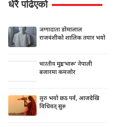
धेरै पढिएको
जग्गादाता
डोमालाल
राजवंशीको शालिक तयार भयो
भारतीय
मुद्रा ‘भारू’ नेपाली
बजारमा कमजाेर
सुरु
भयो छठ पर्व, आजदेखि
विधिवत् सुरु