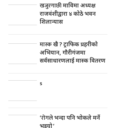
खजुरगाछी
माविमा अध्यक्ष
राजवंशीद्वारा ४ कोठे भवन
शिलान्यास
मास्क
खै ? ट्राफिक प्रहरीकाे
अभियान, गाैरीगंजमा
सर्वसाधारणलाई मास्क वितरण
s
‘रोगले
भन्दा पनि भोकले मर्ने
भइयो ’