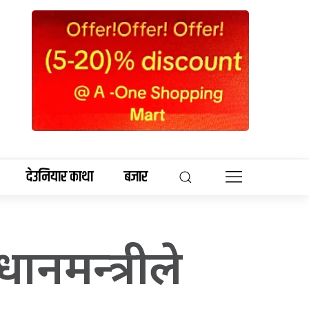
देउनियार काथा
बजार
ानमन्त्रीले