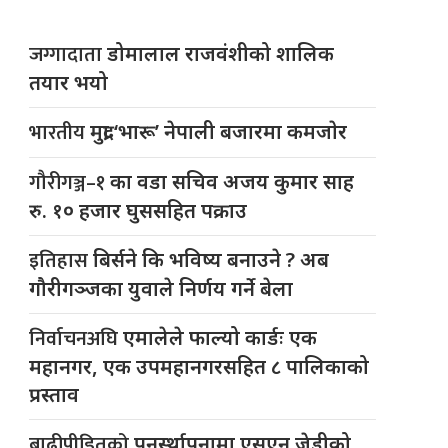
जग्गादाता
डोमालाल राजवंशीको शालिक
तयार भयो
भारतीय
मुद्रा ‘भारू’ नेपाली बजारमा कमजाेर
गौरीगञ्ज–१
का वडा सचिव अजय कुमार साह
रु. १० हजार घुससहित पक्राउ
इतिहास
बिर्सने कि भविष्य बनाउने ? अब
गौरीगञ्जका युवाले निर्णय गर्ने बेला
निर्वाचनअघि
एमालेले फाल्यो कार्डः एक
महानगर, एक उपमहानगरसहित ८ पालिकाको
प्रस्ताव
बाढीपीडितको
पुनर्स्थापनामा एसएन जेडीको