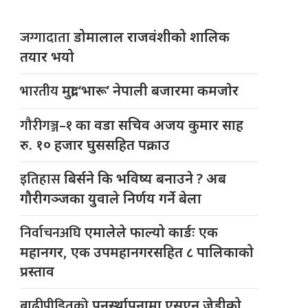
जग्गादाता
डोमालाल राजवंशीको शालिक
तयार भयो
भारतीय
मुद्रा ‘भारू’ नेपाली बजारमा कमजाेर
गौरीगञ्ज–१
का वडा सचिव अजय कुमार साह
रु. १० हजार घुससहित पक्राउ
इतिहास
बिर्सने कि भविष्य बनाउने ? अब
गौरीगञ्जका युवाले निर्णय गर्ने बेला
निर्वाचनअघि
एमालेले फाल्यो कार्डः एक
महानगर, एक उपमहानगरसहित ८ पालिकाको
प्रस्ताव
बाढीपीडितको
पुनर्स्थापनामा एसएन जेडीको