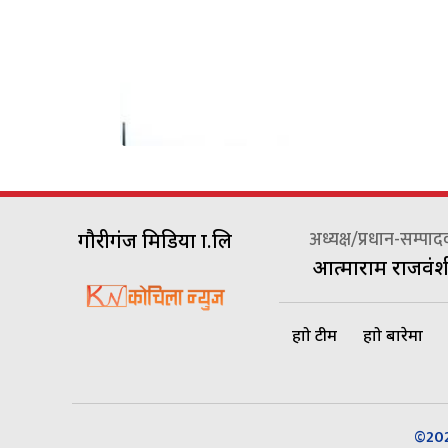
अध्यक्ष/प्रधान-सम्पा
गौरीगंज मिडिया प्रा.लि
आत्माराम राजवंश
हाम्रो टीम
हाम्रो बारेमा
©2026