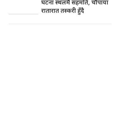
घटना स्थलमै सहमति, चाैपाया
रातारात तस्करी हुँदै