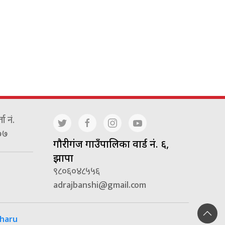
ा नं.
७७
गाैरीगंज गाउँपालिका वार्ड नं. ६,
झापा
९८०६०४८५५६
adrajbanshi@gmail.com
haru