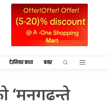
देउनियार काथा
बजार
को ‘मनगढन्ते