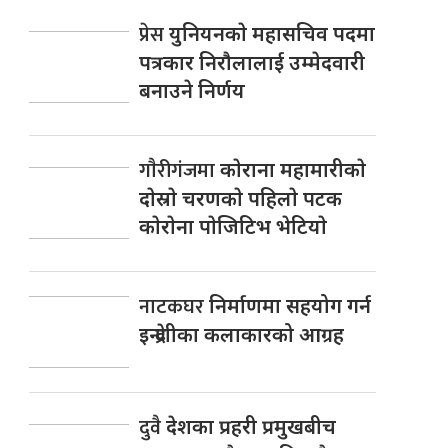
प्रेस
युनियनकाे महासचिव पदमा
पत्रकार निराैलालाई उम्मेदवारी
बनाउने निर्णय
गाैरीगंजमा
काेराना महामारीकाे
दाेस्राे चरणकाे पहिलाे पटक
काेराेना पाेजिटिभ भेटियाे
नाटकघर
निर्माणमा सहयोग गर्न
इन्द्रेणीका कलाकारको आग्रह
दुवै
देशका प्रहरी प्रमुखबीच