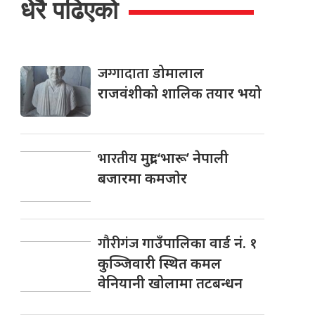
धेरै पढिएको
जग्गादाता
डोमालाल
राजवंशीको शालिक तयार भयो
भारतीय
मुद्रा ‘भारू’ नेपाली
बजारमा कमजाेर
गौरीगंज
गाउँपालिका वार्ड नं. १
कुञ्जिवारी स्थित कमल
वेनियानी खोलामा तटबन्धन