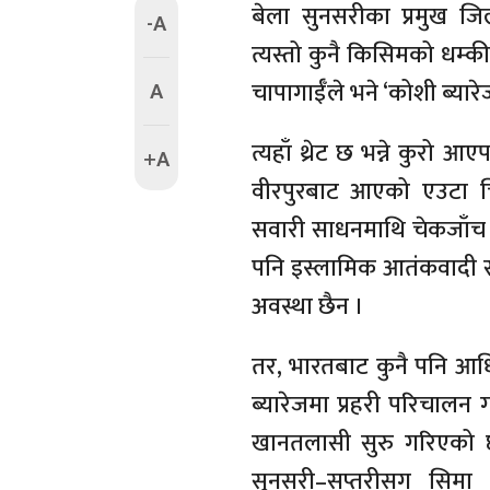
बेला सुनसरीका प्रमुख जि
-A
त्यस्तो कुनै किसिमको धम्
A
चापागाईँले भने ‘कोशी ब्य
त्यहाँ थ्रेट छ भन्ने कुरो 
+A
वीरपुरबाट आएको एउटा चि
सवारी साधनमाथि चेकजाँच 
पनि इस्लामिक आतंकवादी स
अवस्था छैन ।
तर, भारतबाट कुनै पनि आध
ब्यारेजमा प्रहरी परिचालन
खानतलासी सुरु गरिएको 
सुनसरी–सप्तरीसग सिमा जो