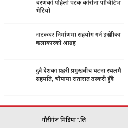
चरणकाे पहिलाे पटक काेराेना पाेजिटिभ
भेटियाे
नाटकघर
निर्माणमा सहयोग गर्न इन्द्रेणीका
कलाकारको आग्रह
दुवै
देशका प्रहरी प्रमुखबीच घटना स्थलमै
सहमति, चाैपाया रातारात तस्करी हुँदै
गौरीगंज मिडिया प्रा.लि