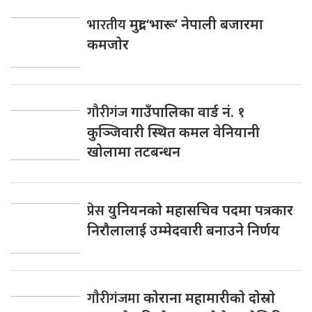
भारतीय
मुद्रा ‘भारू’ नेपाली बजारमा
कमजाेर
गौरीगंज
गाउँपालिका वार्ड नं. १
कुञ्जिवारी स्थित कमल वेनियानी
खोलामा तटबन्धन
प्रेस
युनियनकाे महासचिव पदमा पत्रकार
निराैलालाई उम्मेदवारी बनाउने निर्णय
गाैरीगंजमा
काेराना महामारीकाे दाेस्राे