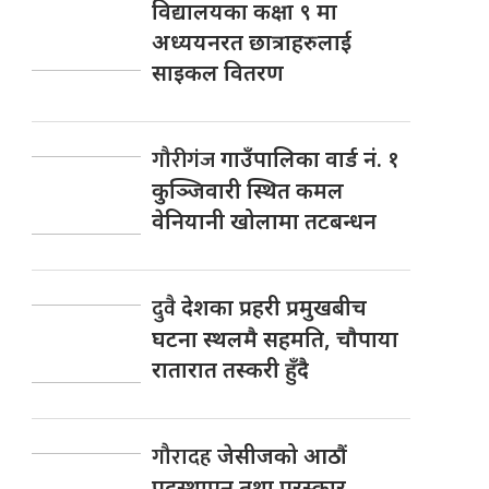
विद्यालयका कक्षा ९ मा
अध्ययनरत छात्राहरुलाई
साइकल वितरण
गौरीगंज
गाउँपालिका वार्ड नं. १
कुञ्जिवारी स्थित कमल
वेनियानी खोलामा तटबन्धन
दुवै
देशका प्रहरी प्रमुखबीच
घटना स्थलमै सहमति, चाैपाया
रातारात तस्करी हुँदै
गौरादह
जेसीजको आठौं
पदस्थापन तथा पुरस्कार