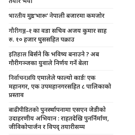
तयार भयो
भारतीय
मुद्रा ‘भारू’ नेपाली बजारमा कमजाेर
गौरीगञ्ज–१
का वडा सचिव अजय कुमार साह
रु. १० हजार घुससहित पक्राउ
इतिहास
बिर्सने कि भविष्य बनाउने ? अब
गौरीगञ्जका युवाले निर्णय गर्ने बेला
निर्वाचनअघि
एमालेले फाल्यो कार्डः एक
महानगर, एक उपमहानगरसहित ८ पालिकाको
प्रस्ताव
बाढीपीडितको
पुनर्स्थापनामा एसएन जेडीको
उदाहरणीय अभियान : राहतदेखि पुनर्निर्माण,
जीविकोपार्जन र विपद् तयारीसम्म