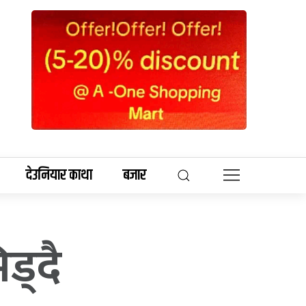
देउनियार काथा
बजार
ड्दै