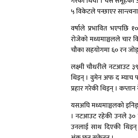
गरेको थियो । यस समूहको अ
५ विकेटले पन्छाएर सान्त्वना
वर्षाले प्रभावित भएपछि 
रोजेको मध्यमाञ्चलले चार 
चौका सहयोगमा ६० रन जोड्दै
लक्ष्मी चौधरीले नटआउट ३
थिइन् । वुमेन अफ द म्याच
प्रहार गरेकी थिइन् । कप्ता
यसअघि मध्यमाञ्चलको इनिङ्
। नटआउट रहेकी उनले ३० बल
उनलाई साथ दिएकी थिइन् । 
अंक छुन सकेनन् ।