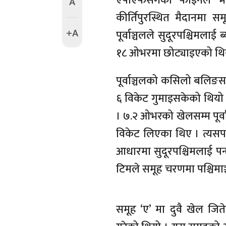
एपीएफसँगको फाइनल भेट प
A
कीर्तिपुरस्थित मैदानमा 
+A
पूर्वाञ्चलले सुदूरपश्चिमला
१८ ओभरमा छोट्याइएको थि
पूर्वाञ्चलको कसिलो बलिङसा
६ विकेट गुमाइसकेको थियो 
। ७.२ ओभरको खेलसम्म पूर्व
विकेट लिएका थिए । त्यसपछि
आधारमा सुदूरपश्चिमलाई पन्छ
टिमले समूह चरणमा पश्चिमा
समूह ‘ए’ मा दुवै खेल जि