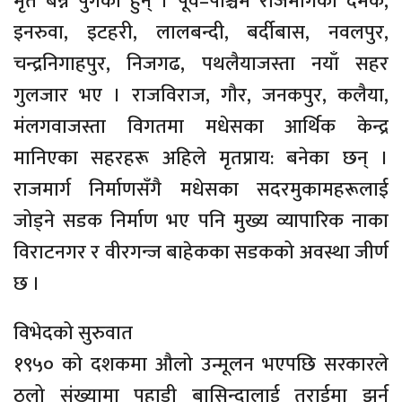
मृत बन्न पुगेका हुन् । पूर्व–पश्चिम राजमार्गका दमक,
इनरुवा, इटहरी, लालबन्दी, बर्दीबास, नवलपुर,
चन्द्रनिगाहपुर, निजगढ, पथलैयाजस्ता नयाँ सहर
गुलजार भए । राजविराज, गौर, जनकपुर, कलैया,
मंलगवाजस्ता विगतमा मधेसका आर्थिक केन्द्र
मानिएका सहरहरू अहिले मृतप्राय: बनेका छन् ।
राजमार्ग निर्माणसँगै मधेसका सदरमुकामहरूलाई
जोड्ने सडक निर्माण भए पनि मुख्य व्यापारिक नाका
विराटनगर र वीरगन्ज बाहेकका सडकको अवस्था जीर्ण
छ ।
विभेदको सुरुवात
१९५० को दशकमा औलो उन्मूलन भएपछि सरकारले
ठूलो संख्यामा पहाडी बासिन्दालाई तराईमा झर्न