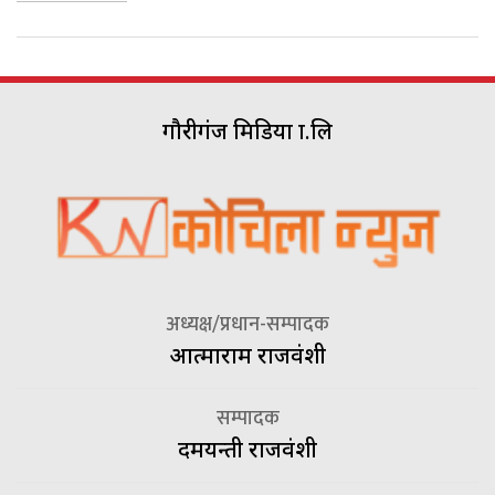
अध्यक्ष/प्रधान-सम्पादक
आत्माराम राजवंशी
सम्पादक
दमयन्ती राजवंशी
सूचना विभाग दर्ता नं.
१६४७/०७६-७७
हाम्रो
हाम्रो
गोपनीयता
सम्पर्क
यूनिकोड
टीम
बारेमा
नीति
गर्नुहोस्
गाैरीगंज गाउँपालिका वार्ड नं. ६, झापा
९८०६०४८५५६