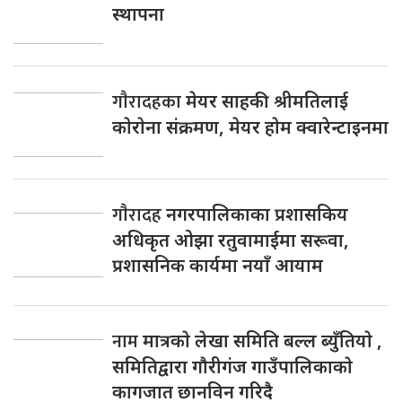
प्रशासनिक कार्यमा नयाँ आयाम
नाम
मात्रकाे लेखा समिति बल्ल ब्युँतियाे ,
समितिद्वारा गाैरीगंज गाउँपालिकाकाे
कागजात छानविन गरिदै
गौरीगंज मिडिया प्रा.लि