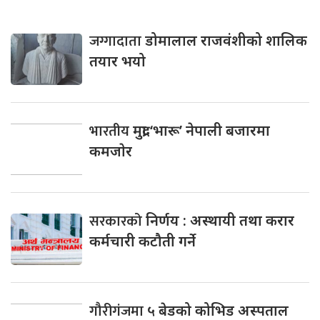
सरकारको
निर्णय : अस्थायी तथा करार
कर्मचारी कटौती गर्ने
गौरीगंजमा
५ बेडको कोभिड अस्पताल
स्थापना
गाैरादहका
मेयर साहकी श्रीमतिलाई
काेराेना संक्रमण, मेयर हाेम क्वारेन्टाइनमा
गाैरादह
नगरपालिकाका प्रशासकिय
अधिकृत ओझा रतुवामाईमा सरूवा,