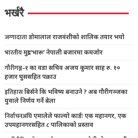
इतिहास
बिर्सने कि भविष्य बनाउने ? अब गौरीगञ्जका
युवाले निर्णय गर्ने बेला
निर्वाचनअघि
एमालेले फाल्यो कार्डः एक महानगर, एक
उपमहानगरसहित ८ पालिकाको प्रस्ताव
बाढीपीडितको
पुनर्स्थापनामा एसएन जेडीको उदाहरणीय
अभियान : राहतदेखि पुनर्निर्माण, जीविकोपार्जन र विपद्
तयारीसम्म
राजवंशी
समाजलाई नयाँ उचाईमा पुर्याउने तीन महत्वपूर्ण
दस्तावेज
गौरीगञ्ज
गाउँपालिकाको १९ औं गाउँसभा सम्पन्न, ६०
करोड ९४ लाख १७ हजार रुपैयाँको बजेट प्रस्तुत
महिला
सशक्तिकरणको आधार बन्दै रुपान्तरणीय कक्षा