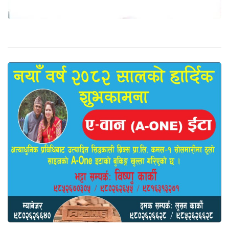
भर्खरै
जग्गादाता
डोमालाल राजवंशीको शालिक तयार भयो
भारतीय
मुद्रा ‘भारू’ नेपाली बजारमा कमजाेर
गौरीगञ्ज–१
का वडा सचिव अजय कुमार साह रु. १०
हजार घुससहित पक्राउ