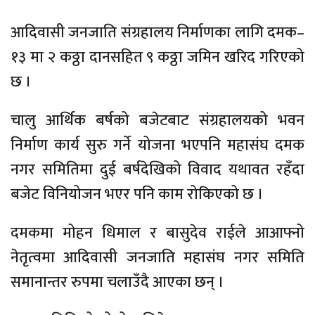
दमकमा मोहन धिमाल र बासुदेव राईले आआफ्नो
नेतृत्वमा आदिवासी जनजाति महासंघ नगर समिति
समानान्तर रुपमा चलाउँदै आएका छन् ।
नगर समितिको दोस्रो अधिवेशनका क्रममा अध्यक्ष हुन
धिमाल र राईले हानथाप गरेपछि दमकमा आदिवासी
जनजाति दुई खेमामा विभाजित भएका हुन् ।
विवाद समाधान हुन नसक्दा नगरभित्रका आदिवासी
जनजातिले जातीय विकासका लागि राज्यबाट
पाउनुपर्ने अधिकांश रकम फ्रिज हुँदै आएको छ ।
प्रकाशित मिति : १ श्रावण २०७३, शनिबार १० : ०० बजे