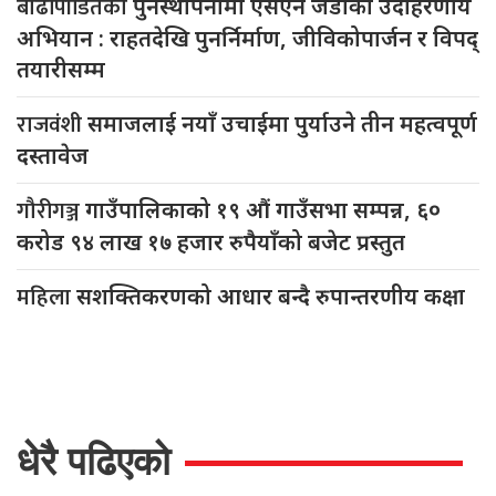
धेरै पढिएको
जग्गादाता
डोमालाल राजवंशीको शालिक
तयार भयो
भारतीय
मुद्रा ‘भारू’ नेपाली बजारमा
कमजाेर