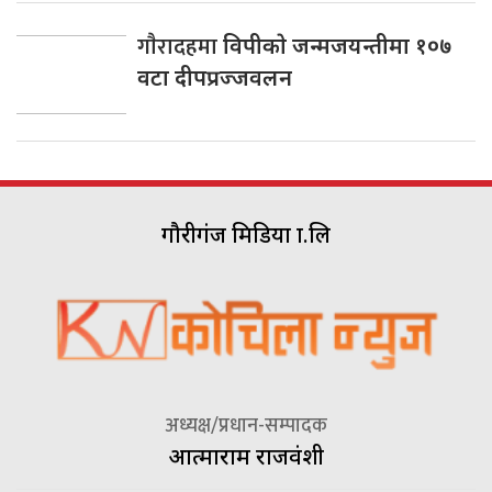
गाैरादहमा
विपीकाे जन्मजयन्तीमा १०७
वटा दीपप्रज्जवलन
गौरीगंज मिडिया प्रा.लि
अध्यक्ष/प्रधान-सम्पादक
आत्माराम राजवंशी