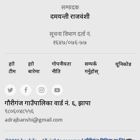
सम्पादक
दमयन्ती राजवंशी
सूचना विभाग दर्ता नं.
१६४७/०७६-७७
हाम्रो
हाम्रो
गोपनीयता
सम्पर्क
यूनिकोड
टीम
बारेमा
नीति
गर्नुहोस्
गाैरीगंज गाउँपालिका वार्ड नं. ६, झापा
९८०६०४८५५६
adrajbanshi@gmail.com