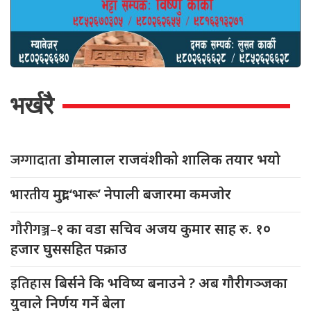
भर्खरै
जग्गादाता
डोमालाल राजवंशीको शालिक तयार भयो
भारतीय
मुद्रा ‘भारू’ नेपाली बजारमा कमजाेर
गौरीगञ्ज–१
का वडा सचिव अजय कुमार साह रु. १०
हजार घुससहित पक्राउ
इतिहास
बिर्सने कि भविष्य बनाउने ? अब गौरीगञ्जका
युवाले निर्णय गर्ने बेला