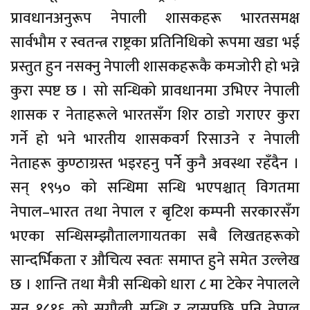
प्रावधानअनुरूप नेपाली शासकहरू भारतसमक्ष
सार्वभौम र स्वतन्त्र राष्ट्रका प्रतिनिधिको रूपमा खडा भई
प्रस्तुत हुन नसक्नु नेपाली शासकहरूकै कमजोरी हो भन्ने
कुरा स्पष्ट छ । सो सन्धिको प्रावधानमा उभिएर नेपाली
शासक र नेताहरूले भारतसँग शिर ठाडो गराएर कुरा
गर्ने हो भने भारतीय शासकवर्ग रिसाउने र नेपाली
नेताहरू कुण्ठाग्रस्त भइरहनु पर्नेे कुनै अवस्था रहँदैन ।
सन् १९५० को सन्धिमा सन्धि भएपश्चात् विगतमा
नेपाल–भारत तथा नेपाल र बृटिश कम्पनी सरकारसँग
भएका सन्धिसम्झौतालगायतका सबै लिखतहरूको
सान्दर्भिकता र औचित्य स्वतः समाप्त हुने समेत उल्लेख
छ । शान्ति तथा मैत्री सन्धिको धारा ८ मा टेकेर नेपालले
सन् १८१६ को सुगौली सन्धि र त्यसपछि पनि नेपाल