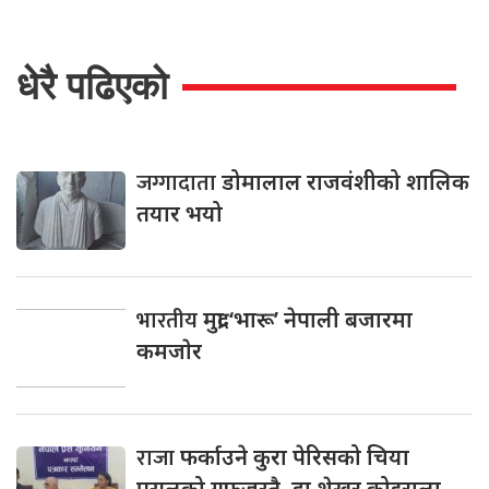
धेरै पढिएको
जग्गादाता
डोमालाल राजवंशीको शालिक
तयार भयो
भारतीय
मुद्रा ‘भारू’ नेपाली बजारमा
कमजाेर
राजा
फर्काउने कुरा पेरिसको चिया
पसलको गफजस्तै–डा.शेखर कोइराला