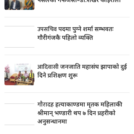
उपसचिव
पदमा पुग्ने शर्मा सम्भवतः
गाैरीगंजकै पहिलाे व्यक्ति
आदिवासी
जनजाति महासंघ झापाकाे दुई
दिने प्रशिक्षण शुरू
गाैरादह
हत्याकाण्डमा मृतक महिलाकी
श्रीमान् भण्डारी थप ७ दिन प्रहरीकाे
अनुसन्धानमा