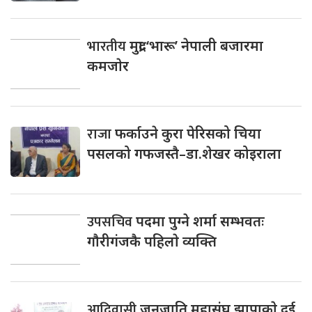
भारतीय
मुद्रा ‘भारू’ नेपाली बजारमा
कमजाेर
राजा
फर्काउने कुरा पेरिसको चिया
पसलको गफजस्तै–डा.शेखर कोइराला
उपसचिव
पदमा पुग्ने शर्मा सम्भवतः
गाैरीगंजकै पहिलाे व्यक्ति
आदिवासी
जनजाति महासंघ झापाकाे दुई