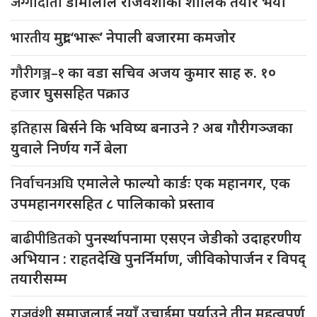
जग्गादाता
डोमालाल राजवंशीको शालिक तयार भयो
भारतीय
मुद्रा ‘भारू’ नेपाली बजारमा कमजाेर
गौरीगञ्ज–१
का वडा सचिव अजय कुमार साह रु. १०
हजार घुससहित पक्राउ
इतिहास
बिर्सने कि भविष्य बनाउने ? अब गौरीगञ्जका
युवाले निर्णय गर्ने बेला
निर्वाचनअघि
एमालेले फाल्यो कार्डः एक महानगर, एक
उपमहानगरसहित ८ पालिकाको प्रस्ताव
बाढीपीडितको
पुनर्स्थापनामा एसएन जेडीको उदाहरणीय
अभियान : राहतदेखि पुनर्निर्माण, जीविकोपार्जन र विपद्
तयारीसम्म
राजवंशी
समाजलाई नयाँ उचाईमा पुर्याउने तीन महत्वपूर्ण