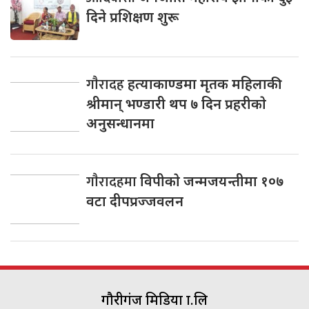
दिने प्रशिक्षण शुरू
गाैरादह
हत्याकाण्डमा मृतक महिलाकी
श्रीमान् भण्डारी थप ७ दिन प्रहरीकाे
अनुसन्धानमा
गाैरादहमा
विपीकाे जन्मजयन्तीमा १०७
वटा दीपप्रज्जवलन
गौरीगंज मिडिया प्रा.लि