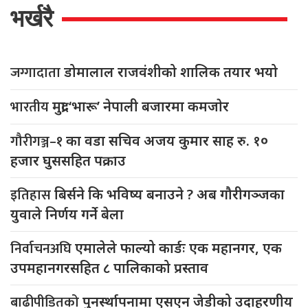
भर्खरै
जग्गादाता
डोमालाल राजवंशीको शालिक तयार भयो
भारतीय
मुद्रा ‘भारू’ नेपाली बजारमा कमजाेर
गौरीगञ्ज–१
का वडा सचिव अजय कुमार साह रु. १०
हजार घुससहित पक्राउ
इतिहास
बिर्सने कि भविष्य बनाउने ? अब गौरीगञ्जका
युवाले निर्णय गर्ने बेला
निर्वाचनअघि
एमालेले फाल्यो कार्डः एक महानगर, एक
उपमहानगरसहित ८ पालिकाको प्रस्ताव
बाढीपीडितको
पुनर्स्थापनामा एसएन जेडीको उदाहरणीय