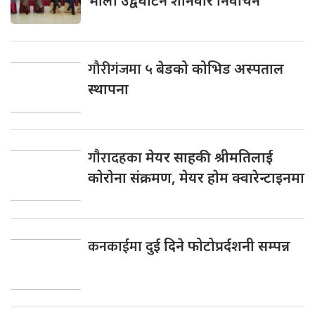
भाेली उद्वघाटन शनिवार निर्वाचन
गौरीगंजमा
५ बेडको कोभिड अस्पताल
स्थापना
गाैरादहका
मेयर साहकी श्रीमतिलाई
काेराेना संक्रमण, मेयर हाेम क्वारेन्टाइनमा
कनकाईमा
दुई दिने फोटोप्रर्दशनी सम्पन्न