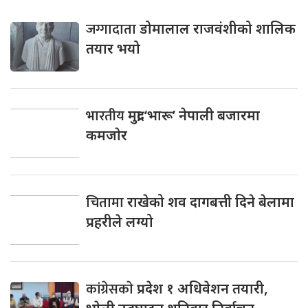
जग्गादाता
डोमालाल राजवंशीको शालिक
तयार भयो
भारतीय
मुद्रा ‘भारू’ नेपाली बजारमा
कमजाेर
चितामा
राखेको शव दागबत्ती दिने बेलामा
प्रहरीले लग्यो
कांग्रेसकाे
प्रदेश १ अधिवेशन तयारी,