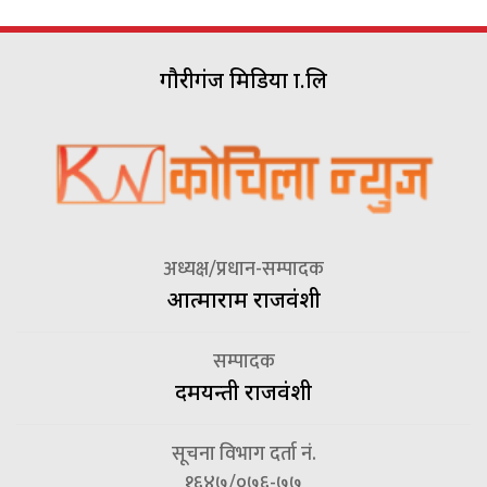
गौरीगंज मिडिया प्रा.लि
अध्यक्ष/प्रधान-सम्पादक
आत्माराम राजवंशी
सम्पादक
दमयन्ती राजवंशी
सूचना विभाग दर्ता नं.
१६४७/०७६-७७