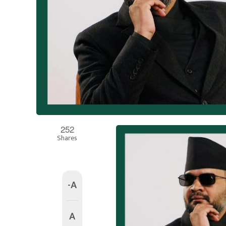
252
Shares
-A
A