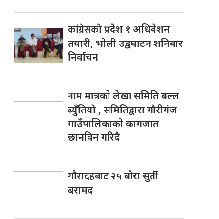
कांग्रेसकाे
प्रदेश १ अधिवेशन
तयारी, भाेली उद्वघाटन शनिवार
निर्वाचन
नाम
मात्रकाे लेखा समिति बल्ल
ब्युँतियाे , समितिद्वारा गाैरीगंज
गाउँपालिकाकाे कागजात
छानविन गरिदै
गाैरादहबाट
२५ बाेेरा सुर्ती
बरामद