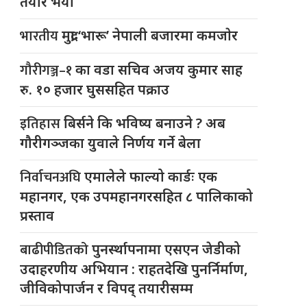
तयार भयो
भारतीय
मुद्रा ‘भारू’ नेपाली बजारमा कमजाेर
गौरीगञ्ज–१
का वडा सचिव अजय कुमार साह
रु. १० हजार घुससहित पक्राउ
इतिहास
बिर्सने कि भविष्य बनाउने ? अब
गौरीगञ्जका युवाले निर्णय गर्ने बेला
निर्वाचनअघि
एमालेले फाल्यो कार्डः एक
महानगर, एक उपमहानगरसहित ८ पालिकाको
प्रस्ताव
बाढीपीडितको
पुनर्स्थापनामा एसएन जेडीको
उदाहरणीय अभियान : राहतदेखि पुनर्निर्माण,
जीविकोपार्जन र विपद् तयारीसम्म