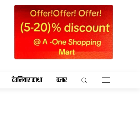
देउनियार काथा
बजार