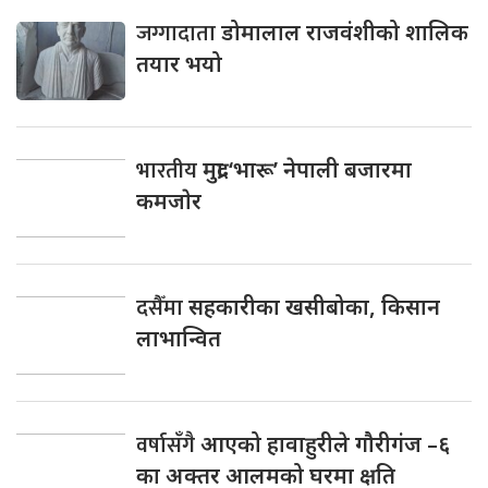
जग्गादाता
डोमालाल राजवंशीको शालिक
तयार भयो
भारतीय
मुद्रा ‘भारू’ नेपाली बजारमा
कमजाेर
दसैँमा
सहकारीका खसीबोका, किसान
लाभान्वित
वर्षासँगै
आएको हावाहुरीले गौरीगंज –६
का अक्तर आलमको घरमा क्षति