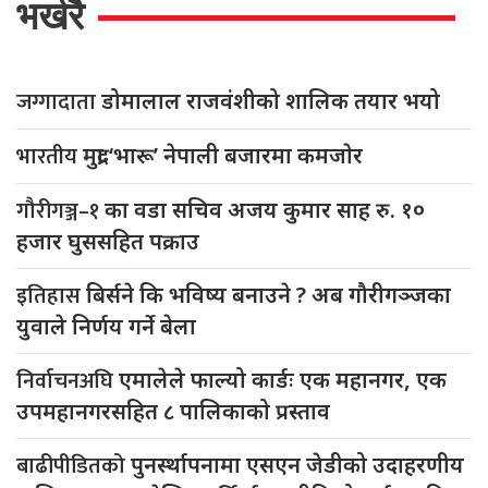
भर्खरै
जग्गादाता
डोमालाल राजवंशीको शालिक तयार भयो
भारतीय
मुद्रा ‘भारू’ नेपाली बजारमा कमजाेर
गौरीगञ्ज–१
का वडा सचिव अजय कुमार साह रु. १०
हजार घुससहित पक्राउ
इतिहास
बिर्सने कि भविष्य बनाउने ? अब गौरीगञ्जका
युवाले निर्णय गर्ने बेला
निर्वाचनअघि
एमालेले फाल्यो कार्डः एक महानगर, एक
उपमहानगरसहित ८ पालिकाको प्रस्ताव
बाढीपीडितको
पुनर्स्थापनामा एसएन जेडीको उदाहरणीय