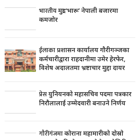
भारतीय
मुद्रा ‘भारू’ नेपाली बजारमा
कमजाेर
ईलाका
प्रशासन कार्यालय गौरीगञ्जका
कर्मचारीद्वारा राहदानीमा उमेर हेरफेर,
विशेष अदालतमा भ्रष्टाचार मुद्दा दायर
प्रेस
युनियनकाे महासचिव पदमा पत्रकार
निराैलालाई उम्मेदवारी बनाउने निर्णय
गाैरीगंजमा
काेराना महामारीकाे दाेस्राे