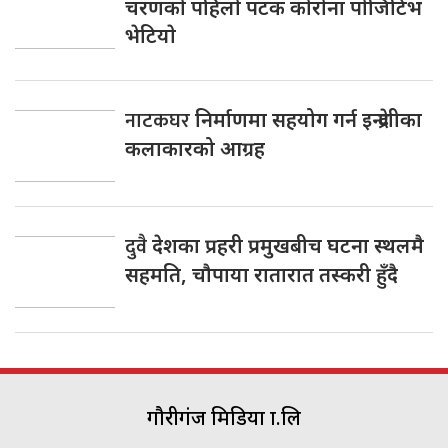
चरणकाे पहिलाे पटक काेराेना पाेजिटिभ
भेटियाे
नाटकघर
निर्माणमा सहयोग गर्न इन्द्रेणीका
कलाकारको आग्रह
दुवै
देशका प्रहरी प्रमुखबीच घटना स्थलमै
सहमति, चाैपाया रातारात तस्करी हुँदै
गौरीगंज मिडिया प्रा.लि