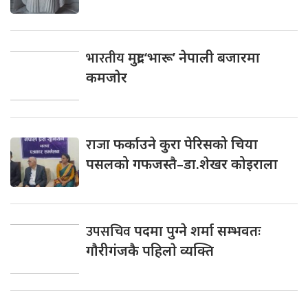
भारतीय
मुद्रा ‘भारू’ नेपाली बजारमा
कमजाेर
राजा
फर्काउने कुरा पेरिसको चिया
पसलको गफजस्तै–डा.शेखर कोइराला
उपसचिव
पदमा पुग्ने शर्मा सम्भवतः
गाैरीगंजकै पहिलाे व्यक्ति