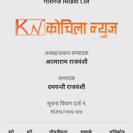
गौरीगंज मिडिया प्रा.लि
अध्यक्ष/प्रधान-सम्पादक
आत्माराम राजवंशी
सम्पादक
दमयन्ती राजवंशी
सूचना विभाग दर्ता नं.
१६४७/०७६-७७
हाम्रो
हाम्रो
गोपनीयता
सम्पर्क
यूनिकोड