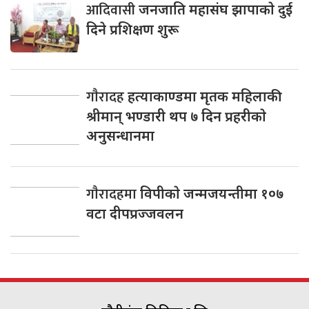
आदिवासी
जनजाति महासंघ झापाकाे दुई
दिने प्रशिक्षण शुरू
गाैरादह
हत्याकाण्डमा मृतक महिलाकी
श्रीमान् भण्डारी थप ७ दिन प्रहरीकाे
अनुसन्धानमा
गाैरादहमा
विपीकाे जन्मजयन्तीमा १०७
वटा दीपप्रज्जवलन