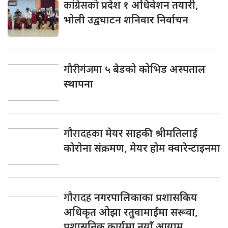
कांग्रेसकाे
प्रदेश १ अधिवेशन तयारी,
भाेली उद्वघाटन शनिवार निर्वाचन
गौरीगंजमा
५ बेडको कोभिड अस्पताल
स्थापना
गाैरादहका
मेयर साहकी श्रीमतिलाई
काेराेना संक्रमण, मेयर हाेम क्वारेन्टाइनमा
गाैरादह
नगरपालिकाका प्रशासकिय
अधिकृत ओझा रतुवामाईमा सरूवा,
प्रशासनिक कार्यमा नयाँ आयाम