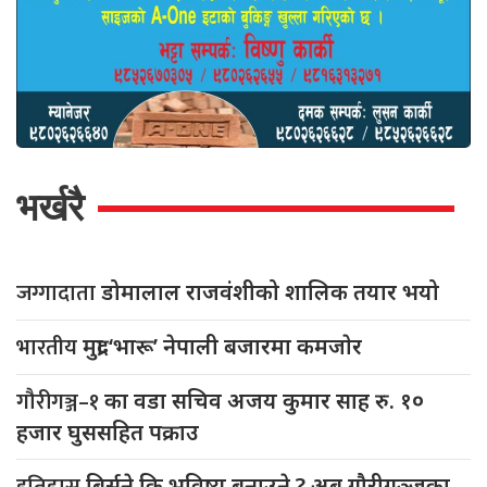
भर्खरै
जग्गादाता
डोमालाल राजवंशीको शालिक तयार भयो
भारतीय
मुद्रा ‘भारू’ नेपाली बजारमा कमजाेर
गौरीगञ्ज–१
का वडा सचिव अजय कुमार साह रु. १०
हजार घुससहित पक्राउ
इतिहास
बिर्सने कि भविष्य बनाउने ? अब गौरीगञ्जका