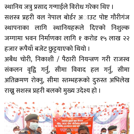
स्थानिय जत्रु प्रसाद गन्गाईले विराेध गरेका थिए ।
सशस्त्र प्रहरी वल नेपाल बाेर्डर अाउट पाेष्ट गाैरीगंज
स्थापनाका लागि स्थानियहरूले दिएकाे निशुल्क
जग्गामा भवन निर्माणका लागि १ कराेड १५ लाख २२
हजार रूपैयाँ बजेट छुट्टयाएकाे थियाे ।
अबैध चाेरी, निकाशी / पैठारी नियन्त्रण गरी राजस्व
संकलन वृद्वि गर्नु, सीमा विवाद हल गर्नु, सीमा
अतिक्रमण राेक्नु, सीमा स्तम्भहरूकाे दुरुस्त अभिलेख
राख्नु सशस्त्र प्रहरी बलकाे मुख्य उदेश्य हाे ।