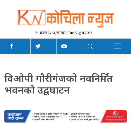
२५ श्रावण २०८३, सोमबार | Tue Aug 11 2026
विओपी गाैरीगंजकाे नवनिर्मित
भवनकाे उद्वघाटन