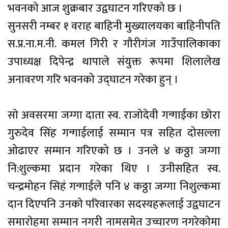
भवनकाे आज शुक्रबार उद्वघाटन गरिएकाे छ ।
सुनसरी नम्बर १ वराह बाहिनी मुख्यालयका बाहिनीपति
स.प्र.ना.म.नी. कमल गिरी र गौरीगंज गाउँपालिकाका
उपाध्यक्ष दिपेन्द्र थापाले संयुक्त रूपमा शिलालेख
अनावरण गरि भवनको उद्घाटन गरेका हुन् ।
साे अवसरमा जग्गा दाता स्व. राजाेदेवी गन्गाईका छाेरा
गुरुदेव सिंह गन्गाईलाई सम्मान पत्र सहित दोसल्ला
ओढाएर सम्मान गरिएको छ ‌। उनले ४ कठ्ठा जग्गा
नि:शुल्कमा प्रदान गरेका थिए । उनीसहित स्व.
चन्द्रमाेहन सिहं गन्गाईले पनि ४ कठ्ठा जग्गा निशुल्कमा
दान दिएपनि उनकाे परिवारका सदस्यहरूलाई उद्वघाटन
समाराेहमा सम्मान नगरी नामसमेत उच्चारण नगरेकाेमा