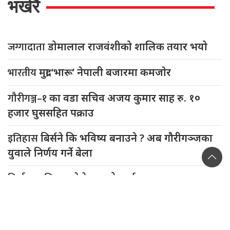
भर्खरै
जग्गादाता
डोमालाल राजवंशीको शालिक तयार भयो
भारतीय
मुद्रा ‘भारू’ नेपाली बजारमा कमजाेर
गौरीगञ्ज–१
का वडा सचिव अजय कुमार साह रु. १०
हजार घुससहित पक्राउ
इतिहास
बिर्सने कि भविष्य बनाउने ? अब गौरीगञ्जका
युवाले निर्णय गर्ने बेला
निर्वाचनअघि
एमालेले फाल्यो कार्डः एक महानगर, एक
उपमहानगरसहित ८ पालिकाको प्रस्ताव