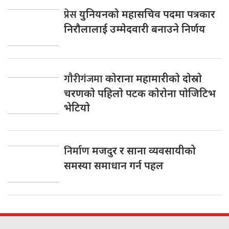
प्रेस
युनियनकाे महासचिव पदमा पत्रकार
निराैलालाई उम्मेदवारी बनाउने निर्णय
गाैरीगंजमा
काेराना महामारीकाे दाेस्राे
चरणकाे पहिलाे पटक काेराेना पाेजिटिभ
भेटियाे
निर्माण
मजदुर र साना व्यवसायीको
समस्या समाधान गर्न पहल