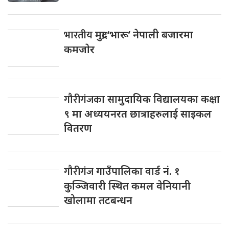
भारतीय
मुद्रा ‘भारू’ नेपाली बजारमा
कमजाेर
गौरीगंजका
सामुदायिक विद्यालयका कक्षा
९ मा अध्ययनरत छात्राहरुलाई साइकल
वितरण
गौरीगंज
गाउँपालिका वार्ड नं. १
कुञ्जिवारी स्थित कमल वेनियानी
खोलामा तटबन्धन