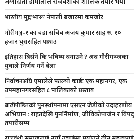
जग्गादाता
डोमालाल राजवंशीको शालिक तयार भयो
भारतीय
मुद्रा ‘भारू’ नेपाली बजारमा कमजाेर
गौरीगञ्ज–१
का वडा सचिव अजय कुमार साह रु. १०
हजार घुससहित पक्राउ
इतिहास
बिर्सने कि भविष्य बनाउने ? अब गौरीगञ्जका
युवाले निर्णय गर्ने बेला
निर्वाचनअघि
एमालेले फाल्यो कार्डः एक महानगर, एक
उपमहानगरसहित ८ पालिकाको प्रस्ताव
बाढीपीडितको
पुनर्स्थापनामा एसएन जेडीको उदाहरणीय
अभियान : राहतदेखि पुनर्निर्माण, जीविकोपार्जन र विपद्
तयारीसम्म
राजवंशी
समाजलाई नयाँ उचाईमा पुर्याउने तीन महत्वपूर्ण