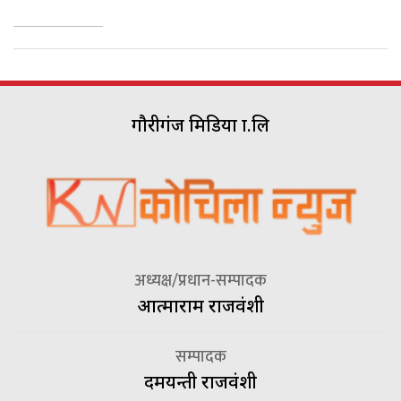
गौरीगंज मिडिया प्रा.लि
अध्यक्ष/प्रधान-सम्पादक
आत्माराम राजवंशी
सम्पादक
दमयन्ती राजवंशी