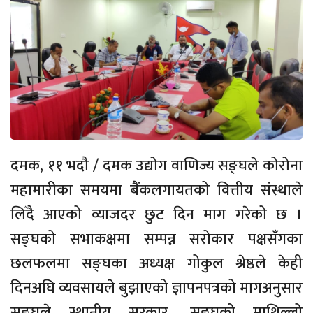
दमक, ११ भदौ / दमक उद्योग वाणिज्य सङ्घले कोरोना
महामारीका समयमा बैंकलगायतको वित्तीय संस्थाले
लिँदै आएको व्याजदर छुट दिन माग गरेको छ ।
सङ्घको सभाकक्षमा सम्पन्न सरोकार पक्षसँगका
छलफलमा सङ्घका अध्यक्ष गोकुल श्रेष्ठले केही
दिनअघि व्यवसायले बुझाएको ज्ञापनपत्रको मागअनुसार
सङ्घले स्थानीय सरकार, सङ्घको माथिल्लो