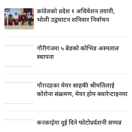
कांग्रेसकाे
प्रदेश १ अधिवेशन तयारी,
भाेली उद्वघाटन शनिवार निर्वाचन
गौरीगंजमा
५ बेडको कोभिड अस्पताल
स्थापना
गाैरादहका
मेयर साहकी श्रीमतिलाई
काेराेना संक्रमण, मेयर हाेम क्वारेन्टाइनमा
कनकाईमा
दुई दिने फोटोप्रर्दशनी सम्पन्न