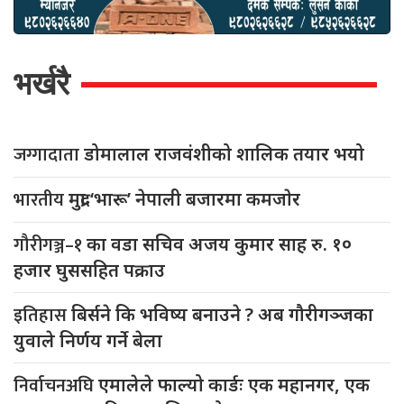
भर्खरै
जग्गादाता
डोमालाल राजवंशीको शालिक तयार भयो
भारतीय
मुद्रा ‘भारू’ नेपाली बजारमा कमजाेर
गौरीगञ्ज–१
का वडा सचिव अजय कुमार साह रु. १०
हजार घुससहित पक्राउ
इतिहास
बिर्सने कि भविष्य बनाउने ? अब गौरीगञ्जका
युवाले निर्णय गर्ने बेला
निर्वाचनअघि
एमालेले फाल्यो कार्डः एक महानगर, एक