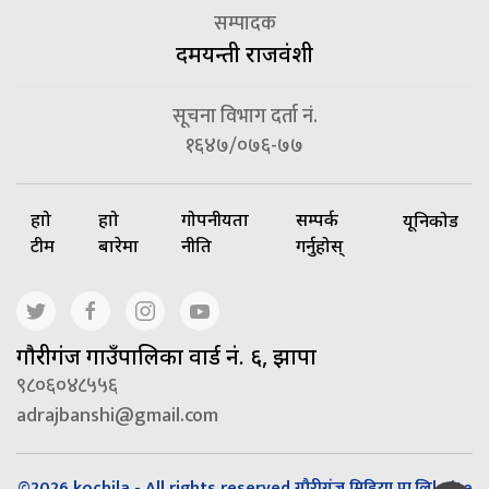
सम्पादक
दमयन्ती राजवंशी
सूचना विभाग दर्ता नं.
१६४७/०७६-७७
हाम्रो
हाम्रो
गोपनीयता
सम्पर्क
यूनिकोड
टीम
बारेमा
नीति
गर्नुहोस्
गाैरीगंज गाउँपालिका वार्ड नं. ६, झापा
९८०६०४८५५६
adrajbanshi@gmail.com
©2026 kochila - All rights reserved गौरीगंज मिडिया प्रा.लि| Site