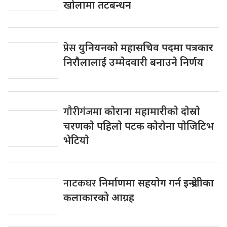
खोलामा तटबन्धन
प्रेस
युनियनकाे महासचिव पदमा पत्रकार
निराैलालाई उम्मेदवारी बनाउने निर्णय
गाैरीगंजमा
काेराना महामारीकाे दाेस्राे
चरणकाे पहिलाे पटक काेराेना पाेजिटिभ
भेटियाे
नाटकघर
निर्माणमा सहयोग गर्न इन्द्रेणीका
कलाकारको आग्रह