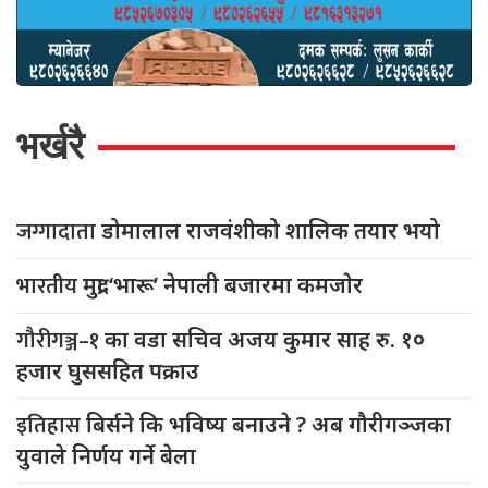
भर्खरै
जग्गादाता
डोमालाल राजवंशीको शालिक तयार भयो
भारतीय
मुद्रा ‘भारू’ नेपाली बजारमा कमजाेर
गौरीगञ्ज–१
का वडा सचिव अजय कुमार साह रु. १०
हजार घुससहित पक्राउ
इतिहास
बिर्सने कि भविष्य बनाउने ? अब गौरीगञ्जका
युवाले निर्णय गर्ने बेला