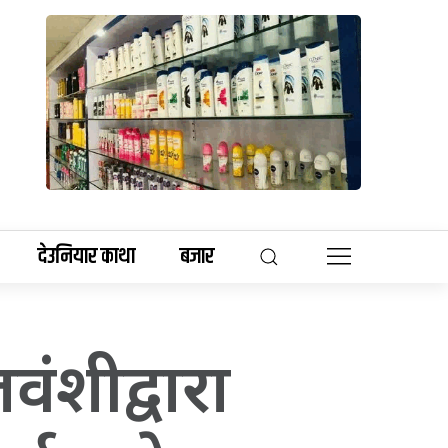
देउनियार काथा
बजार
ंशीद्वारा