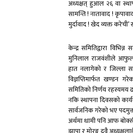
अध्यक्षत् हुआल २६ वा स्
सामन्ति ! नातावाद ! कृपावा
मुर्दावाद ! खेद व्यक्त करेच
केन्द्र समितिद्वारा विभि
मुनिलाल राजवंशीले आफुल
हात नलागेको र जिल्ला सम
विज्ञप्तिमार्फत खण्डन गरे
समितिको निर्णय रहस्यमय ढङ
नकि स्थापना दिवसको कार्
सार्वजनिक गरेको भए पदमुक्त
अर्थमा धामी पनि आफ बोक्स
झापा र मोरङ्ग दुवै अध्यक्षल