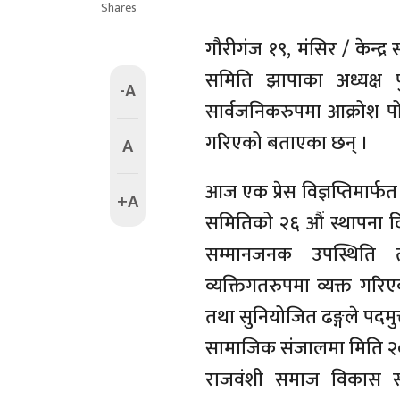
Shares
गौरीगंज १९, मंसिर / केन्द
समिति झापाका अध्यक्ष प
-A
सार्वजनिकरुपमा आक्रोश प
गरिएको बताएका छन् ।
A
आज एक प्रेस विज्ञप्तिमार्फ
+A
समितिको २६ औं स्थापना दि
सम्मानजनक उपस्थिति
व्यक्तिगतरुपमा व्यक्त गरिएक
तथा सुनियोजित ढङ्गले पदमुत
सामाजिक संजालमा मिति २०
राजवंशी समाज विकास समि