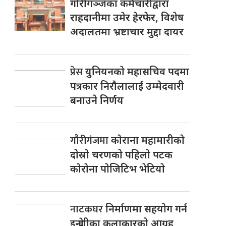
गौरीगञ्जका कर्मचारीद्वारा
राहदानीमा उमेर हेरफेर, विशेष
अदालतमा भ्रष्टाचार मुद्दा दायर
प्रेस
युनियनकाे महासचिव पदमा
पत्रकार निराैलालाई उम्मेदवारी
बनाउने निर्णय
गाैरीगंजमा
काेराना महामारीकाे
दाेस्राे चरणकाे पहिलाे पटक
काेराेना पाेजिटिभ भेटियाे
नाटकघर
निर्माणमा सहयोग गर्न
इन्द्रेणीका कलाकारको आग्रह