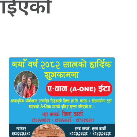
गाईएकाे