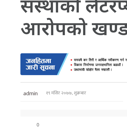
संस्थाकाे लेटरप
आराेपकाे खण्
१९ मंसिर २०७७, शुक्रबार
admin
0