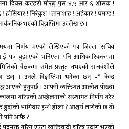
थापना दिवस कटहरी मोरङ्ग पुस ४,५ आर ६ शोसक !
द ! होसियार ! निरंकुश ! तानाशाह ! अहंकार ! घमण्ड !
ी’ सार्वजनिक भएको विज्ञप्तिमा उल्लेख छ ।
न्न समयमा निर्णय भएको लेखिएको पत्र जिल्ला सचिव
ाई पत्र बुझाएको भनिएता पनि आधिकारिकरुपमा
ितिको वैठकमा समेत प्रस्तुत नभएको राजवंशीले
का छन् । उनले विज्ञप्तिमा भनेका छन् –“ केन्द्र
्ग आएको हुनुपर्छ । आफ्नो व्यक्तिगत आक्रोश पोख्दा
यकालमा गरिएको अपहेलनाको संस्थागत निर्णय गरेर
 हुदाँको भागिदार हुन्थे होला ? आश्चर्य लागेको छ यो
ी पनि आफैं ? ।
ाई पदमुक्त गरिनु एउटा व्यक्तिवादी चरित्र उदांग भएको