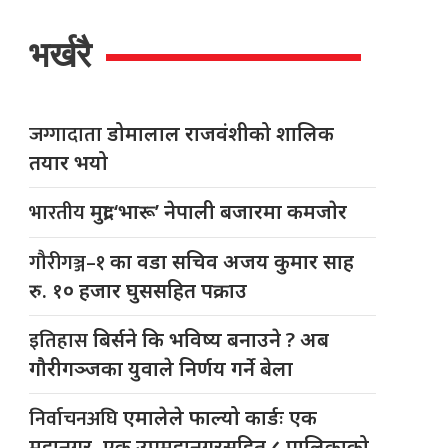
भर्खरै
जग्गादाता
डोमालाल राजवंशीको शालिक
तयार भयो
भारतीय
मुद्रा ‘भारू’ नेपाली बजारमा कमजाेर
गौरीगञ्ज–१
का वडा सचिव अजय कुमार साह
रु. १० हजार घुससहित पक्राउ
इतिहास
बिर्सने कि भविष्य बनाउने ? अब
गौरीगञ्जका युवाले निर्णय गर्ने बेला
निर्वाचनअघि
एमालेले फाल्यो कार्डः एक
महानगर, एक उपमहानगरसहित ८ पालिकाको