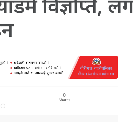
्याडमै विज्ञप्ति, ल
डन
0
Shares