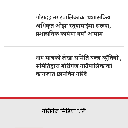
गाैरादह
नगरपालिकाका प्रशासकिय
अधिकृत ओझा रतुवामाईमा सरूवा,
प्रशासनिक कार्यमा नयाँ आयाम
नाम
मात्रकाे लेखा समिति बल्ल ब्युँतियाे ,
समितिद्वारा गाैरीगंज गाउँपालिकाकाे
कागजात छानविन गरिदै
गौरीगंज मिडिया प्रा.लि