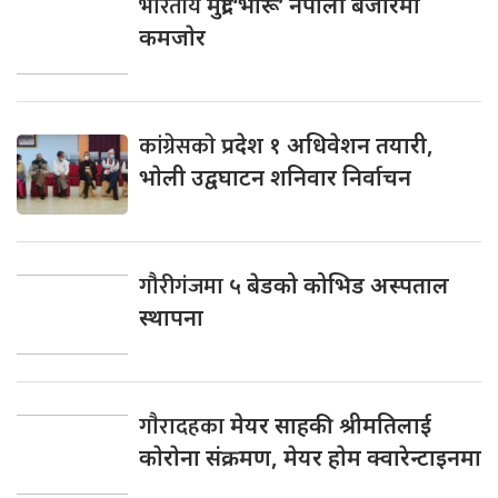
भारतीय
मुद्रा ‘भारू’ नेपाली बजारमा
कमजाेर
कांग्रेसकाे
प्रदेश १ अधिवेशन तयारी,
भाेली उद्वघाटन शनिवार निर्वाचन
गौरीगंजमा
५ बेडको कोभिड अस्पताल
स्थापना
गाैरादहका
मेयर साहकी श्रीमतिलाई
काेराेना संक्रमण, मेयर हाेम क्वारेन्टाइनमा