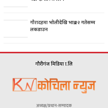
गाैरादहमा
भाेलीदेखि भाद्र २२ गतेसम्म
लकडाउन
गौरीगंज मिडिया प्रा.लि
अध्यक्ष/प्रधान-सम्पादक