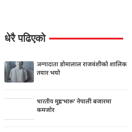
धेरै पढिएको
जग्गादाता
डोमालाल राजवंशीको शालिक
तयार भयो
भारतीय
मुद्रा ‘भारू’ नेपाली बजारमा
कमजाेर