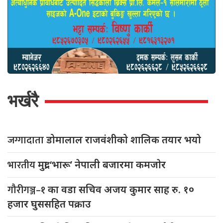
भर्खरै
जग्गादाता
डोमालाल राजवंशीको शालिक तयार भयो
भारतीय
मुद्रा ‘भारू’ नेपाली बजारमा कमजाेर
गौरीगञ्ज–१
का वडा सचिव अजय कुमार साह रु. १०
हजार घुससहित पक्राउ