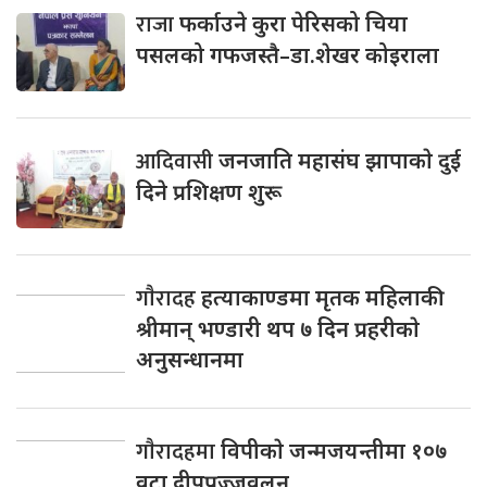
राजा
फर्काउने कुरा पेरिसको चिया
पसलको गफजस्तै–डा.शेखर कोइराला
आदिवासी
जनजाति महासंघ झापाकाे दुई
दिने प्रशिक्षण शुरू
गाैरादह
हत्याकाण्डमा मृतक महिलाकी
श्रीमान् भण्डारी थप ७ दिन प्रहरीकाे
अनुसन्धानमा
गाैरादहमा
विपीकाे जन्मजयन्तीमा १०७
वटा दीपप्रज्जवलन