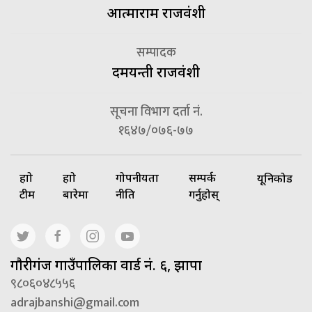
आत्माराम राजवंशी
सम्पादक
दमयन्ती राजवंशी
सूचना विभाग दर्ता नं.
१६४७/०७६-७७
हाम्रो
हाम्रो
गोपनीयता
सम्पर्क
यूनिकोड
टीम
बारेमा
नीति
गर्नुहोस्
गाैरीगंज गाउँपालिका वार्ड नं. ६, झापा
९८०६०४८५५६
adrajbanshi@gmail.com