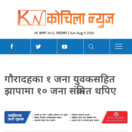
२४ श्रावण २०८३, आइतबार | Sun Aug 9 2026
गाैरादहका १ जना युवकसहित
झापामा १० जना संक्रमित थपिए