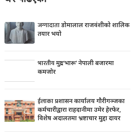
जग्गादाता
डोमालाल राजवंशीको शालिक
तयार भयो
भारतीय
मुद्रा ‘भारू’ नेपाली बजारमा
कमजाेर
ईलाका
प्रशासन कार्यालय गौरीगञ्जका
कर्मचारीद्वारा राहदानीमा उमेर हेरफेर,
विशेष अदालतमा भ्रष्टाचार मुद्दा दायर