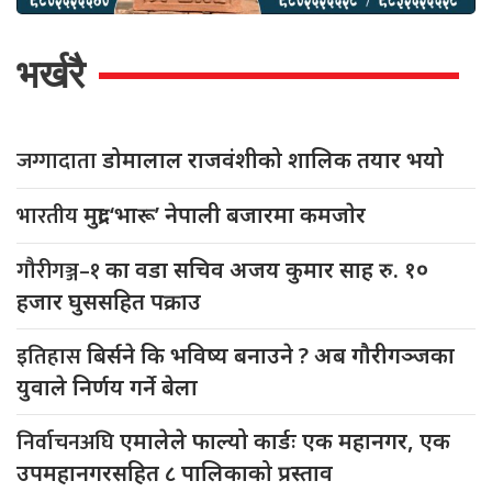
भर्खरै
जग्गादाता
डोमालाल राजवंशीको शालिक तयार भयो
भारतीय
मुद्रा ‘भारू’ नेपाली बजारमा कमजाेर
गौरीगञ्ज–१
का वडा सचिव अजय कुमार साह रु. १०
हजार घुससहित पक्राउ
इतिहास
बिर्सने कि भविष्य बनाउने ? अब गौरीगञ्जका
युवाले निर्णय गर्ने बेला
निर्वाचनअघि
एमालेले फाल्यो कार्डः एक महानगर, एक
उपमहानगरसहित ८ पालिकाको प्रस्ताव