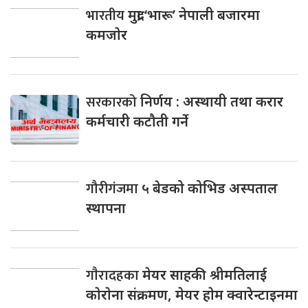
भारतीय
मुद्रा ‘भारू’ नेपाली बजारमा
कमजाेर
सरकारको
निर्णय : अस्थायी तथा करार
कर्मचारी कटौती गर्ने
गौरीगंजमा
५ बेडको कोभिड अस्पताल
स्थापना
गाैरादहका
मेयर साहकी श्रीमतिलाई
काेराेना संक्रमण, मेयर हाेम क्वारेन्टाइनमा