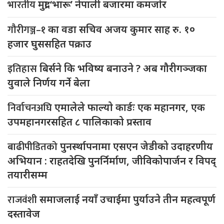
भारतीय
मुद्रा ‘भारू’ नेपाली बजारमा कमजाेर
गौरीगञ्ज–१
का वडा सचिव अजय कुमार साह रु. १०
हजार घुससहित पक्राउ
इतिहास
बिर्सने कि भविष्य बनाउने ? अब गौरीगञ्जका
युवाले निर्णय गर्ने बेला
निर्वाचनअघि
एमालेले फाल्यो कार्डः एक महानगर, एक
उपमहानगरसहित ८ पालिकाको प्रस्ताव
बाढीपीडितको
पुनर्स्थापनामा एसएन जेडीको उदाहरणीय
अभियान : राहतदेखि पुनर्निर्माण, जीविकोपार्जन र विपद्
तयारीसम्म
राजवंशी
समाजलाई नयाँ उचाईमा पुर्याउने तीन महत्वपूर्ण
दस्तावेज