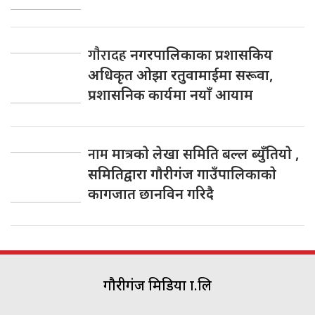
गाैरादह
नगरपालिकाका प्रशासकिय
अधिकृत ओझा रतुवामाईमा सरूवा,
प्रशासनिक कार्यमा नयाँ आयाम
नाम
मात्रकाे लेखा समिति बल्ल ब्युँतियाे ,
समितिद्वारा गाैरीगंज गाउँपालिकाकाे
कागजात छानविन गरिदै
गौरीगंज मिडिया प्रा.लि