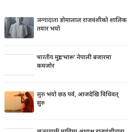
जग्गादाता
डोमालाल राजवंशीको शालिक
तयार भयो
भारतीय
मुद्रा ‘भारू’ नेपाली बजारमा
कमजाेर
सुरु
भयो छठ पर्व, आजदेखि विधिवत्
सुरु
खजुरगाछी
माविमा अध्यक्ष राजवंशीद्वारा