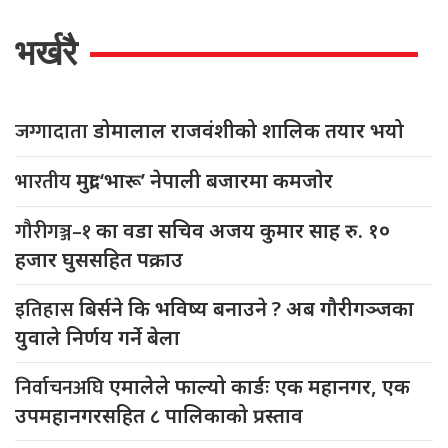
भर्खरै
जग्गादाता
डोमालाल राजवंशीको शालिक तयार भयो
भारतीय
मुद्रा ‘भारू’ नेपाली बजारमा कमजाेर
गौरीगञ्ज–१
का वडा सचिव अजय कुमार साह रु. १०
हजार घुससहित पक्राउ
इतिहास
बिर्सने कि भविष्य बनाउने ? अब गौरीगञ्जका
युवाले निर्णय गर्ने बेला
निर्वाचनअघि
एमालेले फाल्यो कार्डः एक महानगर, एक
उपमहानगरसहित ८ पालिकाको प्रस्ताव