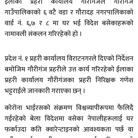
ईलाका प्रहरी कार्यालय गाैरीगंजले गाैरीगंज
गाउँपालिकाकाे ६ वटै वडा र गाैरादह नगरपालिकाकाे
वार्ड नं. ६,७ र ८ मा घर भई विदेश बसेकाहरूकाे
नामावली संकलन गरिरहेकाे हाे ।
प्रदेश नं. १ प्रहरी कार्यालय विराटनगरले दिएकाे निर्देशन
बमाेजिम गाैरीगंज प्रहरीले उत्त कार्य गरिरहेकाे ईलाका
प्रहरी कार्यालय गाैरीगंजका प्रहरी निरिक्षक गणेश
भट्टराईले जानकारी गराएका छन् ।
काेराेना भाईरसकाे संक्रमण विश्वव्यापीरूपमा फैलिदै
गईरहेकाे बेला विदेशमा वसेका नेपालीहरूलाई घर
फर्काउदा कति क्वारेन्टाइनकाे आवश्यकता पर्छ वा