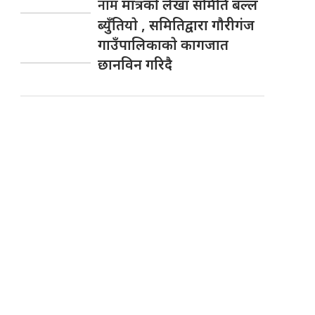
नाम
मात्रकाे लेखा समिति बल्ल
ब्युँतियाे , समितिद्वारा गाैरीगंज
गाउँपालिकाकाे कागजात
छानविन गरिदै