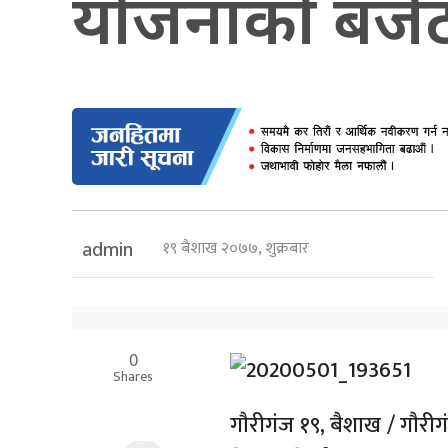
याेजनाकाे बजे
१९ बैशाख २०७७, शुक्रबार
admin
0
Shares
गाैरीगंज १९, बैशाख / गाैरी