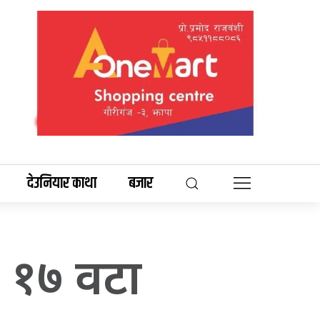
देउनियार काथा
बजार
, १७ वटा