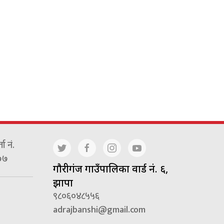
ा नं.
७७
गाैरीगंज गाउँपालिका वार्ड नं. ६,
झापा
९८०६०४८५५६
adrajbanshi@gmail.com