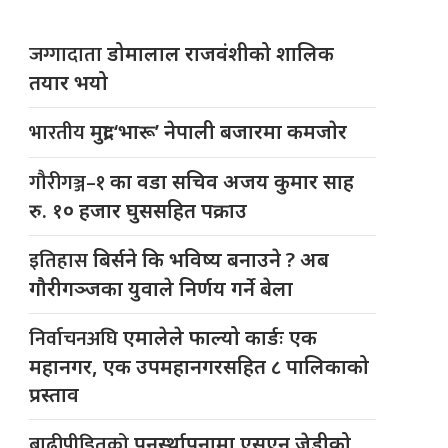
जग्गादाता
डोमालाल राजवंशीको शालिक
तयार भयो
भारतीय
मुद्रा ‘भारू’ नेपाली बजारमा कमजाेर
गौरीगञ्ज–१
का वडा सचिव अजय कुमार साह
रु. १० हजार घुससहित पक्राउ
इतिहास
बिर्सने कि भविष्य बनाउने ? अब
गौरीगञ्जका युवाले निर्णय गर्ने बेला
निर्वाचनअघि
एमालेले फाल्यो कार्डः एक
महानगर, एक उपमहानगरसहित ८ पालिकाको
प्रस्ताव
बाढीपीडितको
पुनर्स्थापनामा एसएन जेडीको