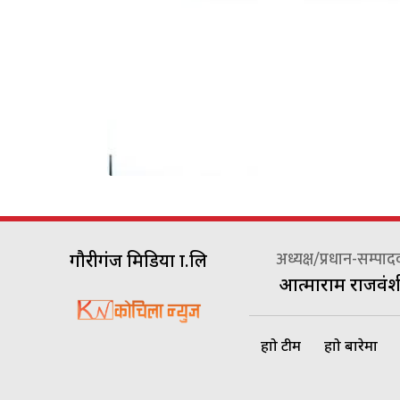
अध्यक्ष/प्रधान-सम्पा
गौरीगंज मिडिया प्रा.लि
आत्माराम राजवंश
हाम्रो टीम
हाम्रो बारेमा