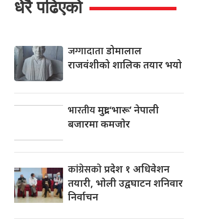
धेरै पढिएको
जग्गादाता
डोमालाल
राजवंशीको शालिक तयार भयो
भारतीय
मुद्रा ‘भारू’ नेपाली
बजारमा कमजाेर
कांग्रेसकाे
प्रदेश १ अधिवेशन
तयारी, भाेली उद्वघाटन शनिवार
निर्वाचन