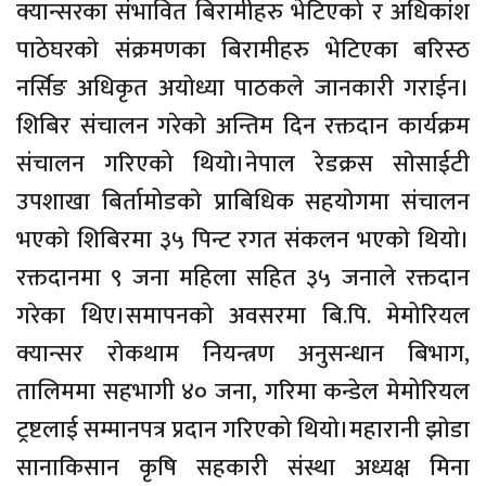
क्यान्सरका संभावित बिरामीहरु भेटिएको र अधिकांश
पाठेघरकाे संक्रमणका बिरामीहरु भेटिएका बरिस्ठ
नर्सिङ अधिकृत अयाेध्या पाठकले जानकारी गराईन।
शिबिर संचालन गरेकाे अन्तिम दिन रक्तदान कार्यक्रम
संचालन गरिएको थियाे।नेपाल रेडक्रस साेसाईटी
उपशाखा बिर्तामोडकाे प्राबिधिक सहयाेगमा संचालन
भएकाे शिबिरमा ३५ पिन्ट रगत संकलन भएकाे थियाे।
रक्तदानमा ९ जना महिला सहित ३५ जनाले रक्तदान
गरेका थिए।समापनकाे अवसरमा बि.पि. मेमोरियल
क्यान्सर राेकथाम नियन्त्रण अनुसन्धान बिभाग,
तालिममा सहभागी ४० जना, गरिमा कन्डेल मेमोरियल
ट्रष्टलाई सम्मानपत्र प्रदान गरिएको थियाे।महारानी झाेडा
सानाकिसान कृषि सहकारी संस्था अध्यक्ष मिना