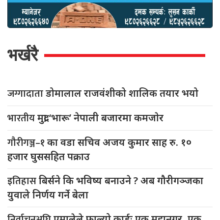
भर्खरै
जग्गादाता
डोमालाल राजवंशीको शालिक तयार भयो
भारतीय
मुद्रा ‘भारू’ नेपाली बजारमा कमजाेर
गौरीगञ्ज–१
का वडा सचिव अजय कुमार साह रु. १०
हजार घुससहित पक्राउ
इतिहास
बिर्सने कि भविष्य बनाउने ? अब गौरीगञ्जका
युवाले निर्णय गर्ने बेला
निर्वाचनअघि
एमालेले फाल्यो कार्डः एक महानगर, एक