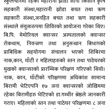
स्कुलचौनमा रहेका महारानी झाेडा साना किसान कृषि
सहकारी संस्था,महारानी झाेडा बचत तथा ऋण
सहकारी संस्था,जनहित बचत तथा ऋण सहकारी
संस्थाले संयुक्तरुपमा शिविरकाे आयाेजना गरेका थिए।
बि.पि. मेमोरियल क्यान्सर अस्पतालकाे क्यान्सर
राेकथाम, नियन्त्रण तथा अनुसन्धान बिभागकाे
प्राबिधिक सहयाेगमा संचालन भएकाे शिबिरमा
नाक,कान, घाँटी र महिलाहरुकाे स्तन तथा पाठेघरकाे
मुखकाे क्यान्सरकाे प्रारम्भिक परिक्षण गरिएकाे थियाे।
नाक, कान, घाँटीकाे परिक्षणमा अधिकांश सामान्य
बिरामी भेटिएपनि १७ जना क्यान्सरको जाेखिममा
रहेका बिरामीहरु भेटिएको डा.गम्भीर श्रेष्ठले जानकारी
गराए। महिलाकाे स्तन तथा पाठेघर परिक्षणमा ८ जना