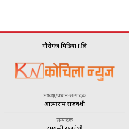
गौरीगंज मिडिया प्रा.लि
अध्यक्ष/प्रधान-सम्पादक
आत्माराम राजवंशी
सम्पादक
दमयन्ती राजवंशी