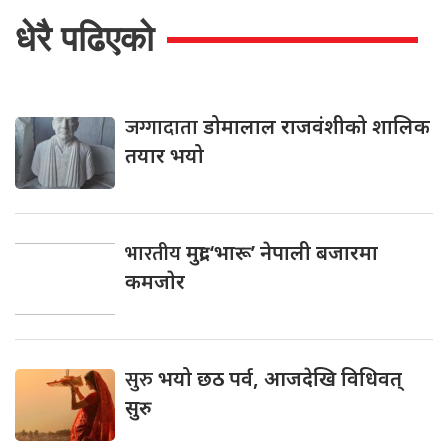
धेरै पढिएको
जग्गादाता
डोमालाल राजवंशीको शालिक
तयार भयो
भारतीय
मुद्रा ‘भारू’ नेपाली बजारमा
कमजाेर
सुरु
भयो छठ पर्व, आजदेखि विधिवत्
सुरु