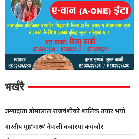
भर्खरै
जग्गादाता
डोमालाल राजवंशीको शालिक तयार भयो
भारतीय
मुद्रा ‘भारू’ नेपाली बजारमा कमजाेर