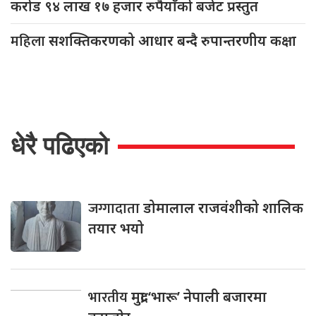
करोड ९४ लाख १७ हजार रुपैयाँको बजेट प्रस्तुत
महिला
सशक्तिकरणको आधार बन्दै रुपान्तरणीय कक्षा
धेरै पढिएको
जग्गादाता
डोमालाल राजवंशीको शालिक
तयार भयो
भारतीय
मुद्रा ‘भारू’ नेपाली बजारमा