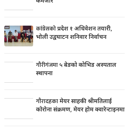
कमजाेर
कांग्रेसकाे
प्रदेश १ अधिवेशन तयारी,
भाेली उद्वघाटन शनिवार निर्वाचन
गौरीगंजमा
५ बेडको कोभिड अस्पताल
स्थापना
गाैरादहका
मेयर साहकी श्रीमतिलाई
काेराेना संक्रमण, मेयर हाेम क्वारेन्टाइनमा