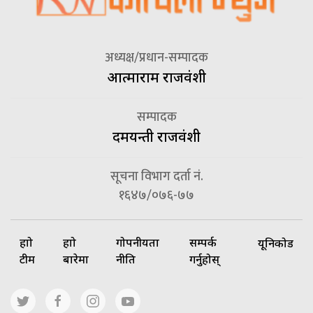
अध्यक्ष/प्रधान-सम्पादक
आत्माराम राजवंशी
सम्पादक
दमयन्ती राजवंशी
सूचना विभाग दर्ता नं.
१६४७/०७६-७७
हाम्रो
हाम्रो
गोपनीयता
सम्पर्क
यूनिकोड
टीम
बारेमा
नीति
गर्नुहोस्