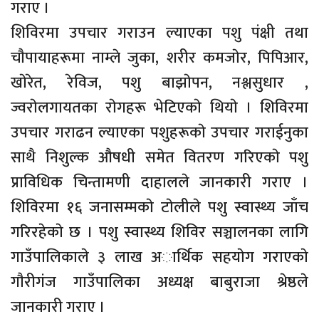
गराए ।
शिविरमा उपचार गराउन ल्याएका पशु पंक्षी तथा
चाैपायाहरूमा नाम्ले जुका, शरीर कमजाेर, पिपिआर,
खाेरेत, रेविज, पशु बाझाेपन, नश्लसुधार ,
ज्वराेलगायतका राेगहरू भेटिएकाे थियाे । शिविरमा
उपचार गराढन ल्याएका पशुहरूकाे उपचार गराईनुका
साथै निशुल्क औषधी समेत वितरण गरिएकाे पशु
प्राविधिक चिन्तामणी दाहालले जानकारी गराए ।
शिविरमा १६ जनासम्मकाे टाेलीले पशु स्वास्थ्य जाँच
गरिरहेकाे छ । पशु स्वास्थ्य शिविर सञ्चालनका लागि
गाउँपालिकाले ३ लाख अार्थिक सहयाेग गराएकाे
गाैरीगंज गाउँपालिका अध्यक्ष बाबुराजा श्रेष्ठले
जानकारी गराए ।