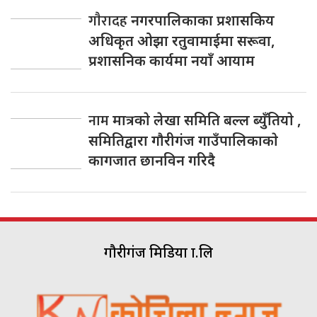
गाैरादह
नगरपालिकाका प्रशासकिय
अधिकृत ओझा रतुवामाईमा सरूवा,
प्रशासनिक कार्यमा नयाँ आयाम
नाम
मात्रकाे लेखा समिति बल्ल ब्युँतियाे ,
समितिद्वारा गाैरीगंज गाउँपालिकाकाे
कागजात छानविन गरिदै
गौरीगंज मिडिया प्रा.लि