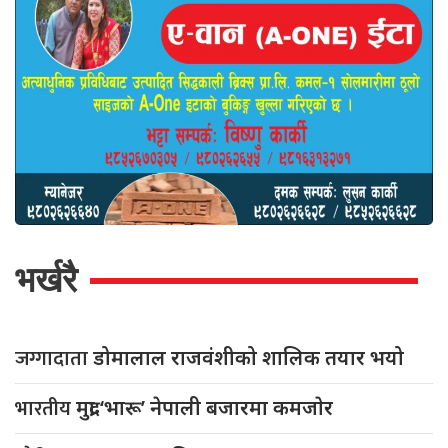
भर्खरै
जग्गादाता
डोमालाल राजवंशीको शालिक तयार भयो
भारतीय
मुद्रा ‘भारू’ नेपाली बजारमा कमजाेर