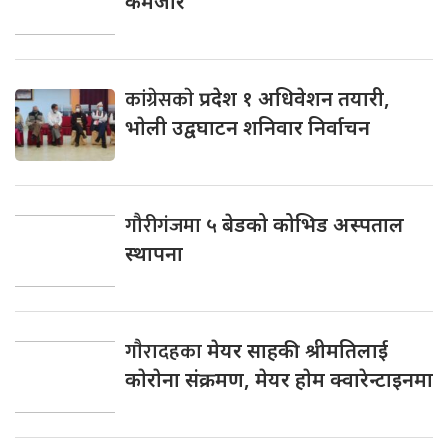
कमजाेर
कांग्रेसकाे
प्रदेश १ अधिवेशन तयारी,
भाेली उद्वघाटन शनिवार निर्वाचन
गौरीगंजमा
५ बेडको कोभिड अस्पताल
स्थापना
गाैरादहका
मेयर साहकी श्रीमतिलाई
काेराेना संक्रमण, मेयर हाेम क्वारेन्टाइनमा