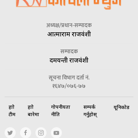
अध्यक्ष/प्रधान-सम्पादक
आत्माराम राजवंशी
सम्पादक
दमयन्ती राजवंशी
सूचना विभाग दर्ता नं.
१६४७/०७६-७७
हाम्रो
हाम्रो
गोपनीयता
सम्पर्क
यूनिकोड
टीम
बारेमा
नीति
गर्नुहोस्