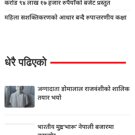
करोड ९४ लाख १७ हजार रुपैयाँको बजेट प्रस्तुत
महिला
सशक्तिकरणको आधार बन्दै रुपान्तरणीय कक्षा
धेरै पढिएको
जग्गादाता
डोमालाल राजवंशीको शालिक
तयार भयो
भारतीय
मुद्रा ‘भारू’ नेपाली बजारमा