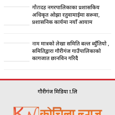
गाैरादह
नगरपालिकाका प्रशासकिय
अधिकृत ओझा रतुवामाईमा सरूवा,
प्रशासनिक कार्यमा नयाँ आयाम
नाम
मात्रकाे लेखा समिति बल्ल ब्युँतियाे ,
समितिद्वारा गाैरीगंज गाउँपालिकाकाे
कागजात छानविन गरिदै
गौरीगंज मिडिया प्रा.लि