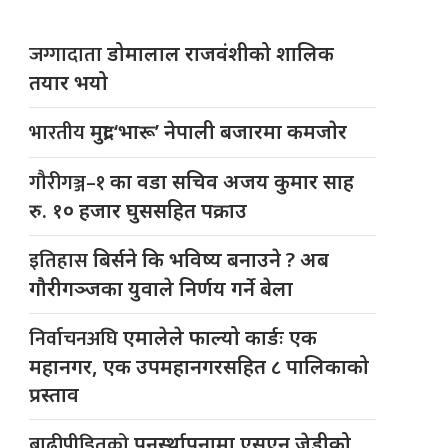
जग्गादाता
डोमालाल राजवंशीको शालिक
तयार भयो
भारतीय
मुद्रा ‘भारू’ नेपाली बजारमा कमजाेर
गौरीगञ्ज–१
का वडा सचिव अजय कुमार साह
रु. १० हजार घुससहित पक्राउ
इतिहास
बिर्सने कि भविष्य बनाउने ? अब
गौरीगञ्जका युवाले निर्णय गर्ने बेला
निर्वाचनअघि
एमालेले फाल्यो कार्डः एक
महानगर, एक उपमहानगरसहित ८ पालिकाको
प्रस्ताव
बाढीपीडितको
पुनर्स्थापनामा एसएन जेडीको