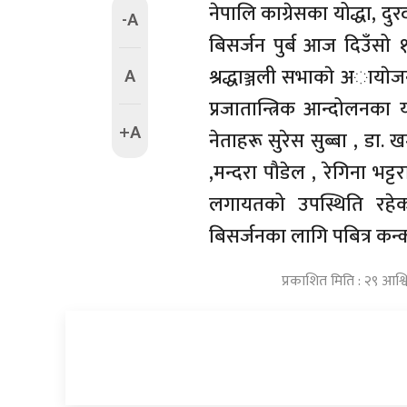
नेपालि काग्रेसका योद्धा, दुर
-A
बिसर्जन पुर्ब आज दिउँसो १
A
श्रद्धाञ्जली सभाकाे अायाेज
प्रजातान्त्रिक आन्दोलनका यो
+A
नेताहरू सुरेस सुब्बा , डा. 
,मन्दरा पौडेल , रेगिना भट्ट
लगायतको उपस्थिति रहेको
बिसर्जनका लागि पबित्र कन
प्रकाशित मिति : २९ आश्