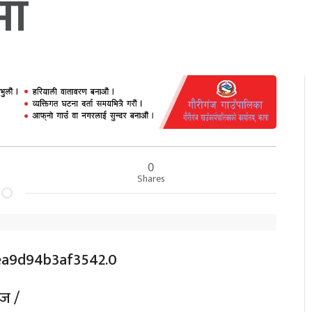
भा
0
Shares
ेज /