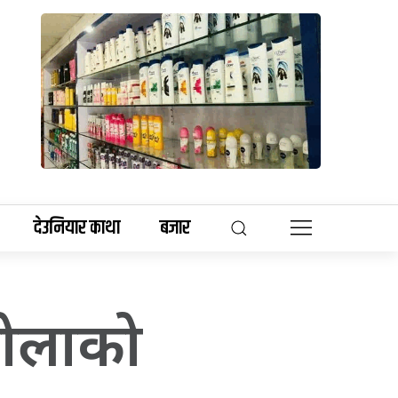
देउनियार काथा
बजार
्तोलाको