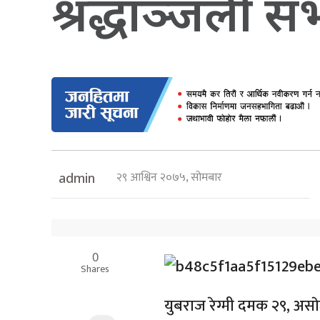
श्रद्धाञ्जली स
२९ आश्विन २०७५, सोमबार
admin
0
Shares
युबराज रेग्मी दमक २९, असा