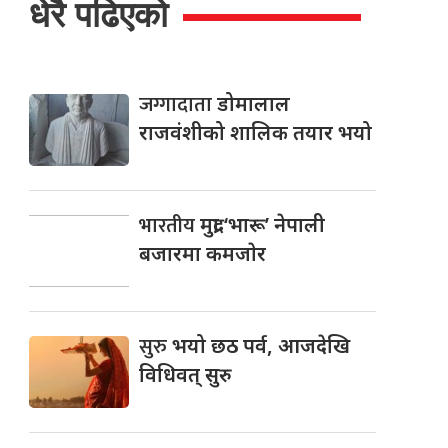
धेरै पढिएको
जग्गादाता
डोमालाल
राजवंशीको शालिक तयार भयो
भारतीय
मुद्रा ‘भारू’ नेपाली
बजारमा कमजाेर
सुरु
भयो छठ पर्व, आजदेखि
विधिवत् सुरु