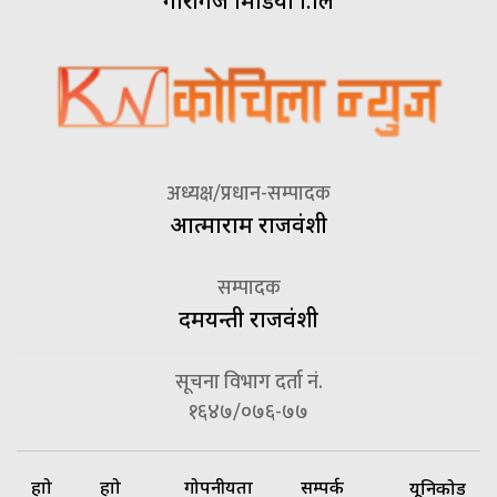
गौरीगंज मिडिया प्रा.लि
अध्यक्ष/प्रधान-सम्पादक
आत्माराम राजवंशी
सम्पादक
दमयन्ती राजवंशी
सूचना विभाग दर्ता नं.
१६४७/०७६-७७
हाम्रो
हाम्रो
गोपनीयता
सम्पर्क
यूनिकोड