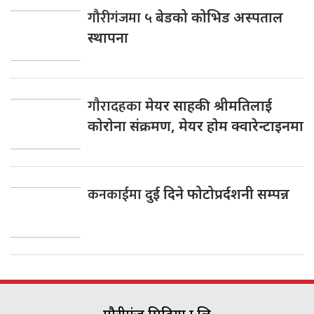
गौरीगंजमा
५ बेडको कोभिड अस्पताल
स्थापना
गाैरादहका
मेयर साहकी श्रीमतिलाई
काेराेना संक्रमण, मेयर हाेम क्वारेन्टाइनमा
कनकाईमा
दुई दिने फोटोप्रर्दशनी सम्पन्न