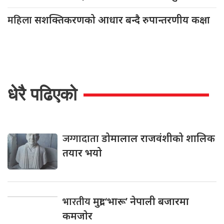
महिला
सशक्तिकरणको आधार बन्दै रुपान्तरणीय कक्षा
धेरै पढिएको
जग्गादाता
डोमालाल राजवंशीको शालिक
तयार भयो
भारतीय
मुद्रा ‘भारू’ नेपाली बजारमा
कमजाेर