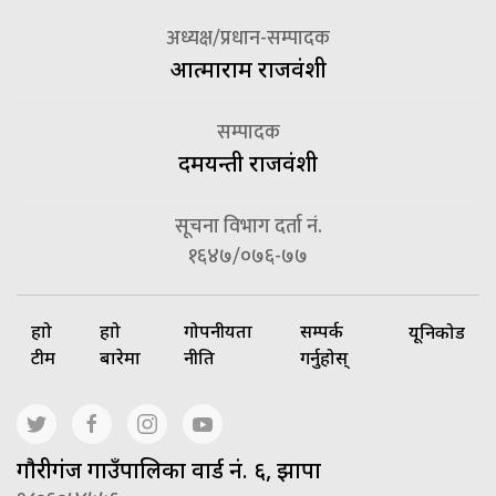
अध्यक्ष/प्रधान-सम्पादक
आत्माराम राजवंशी
सम्पादक
दमयन्ती राजवंशी
सूचना विभाग दर्ता नं.
१६४७/०७६-७७
हाम्रो
हाम्रो
गोपनीयता
सम्पर्क
यूनिकोड
टीम
बारेमा
नीति
गर्नुहोस्
गाैरीगंज गाउँपालिका वार्ड नं. ६, झापा