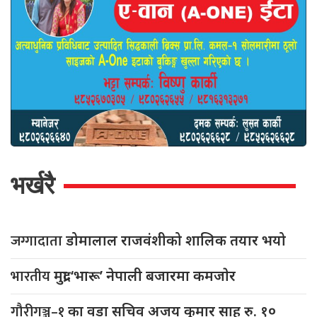
भर्खरै
जग्गादाता
डोमालाल राजवंशीको शालिक तयार भयो
भारतीय
मुद्रा ‘भारू’ नेपाली बजारमा कमजाेर
गौरीगञ्ज–१
का वडा सचिव अजय कुमार साह रु. १०