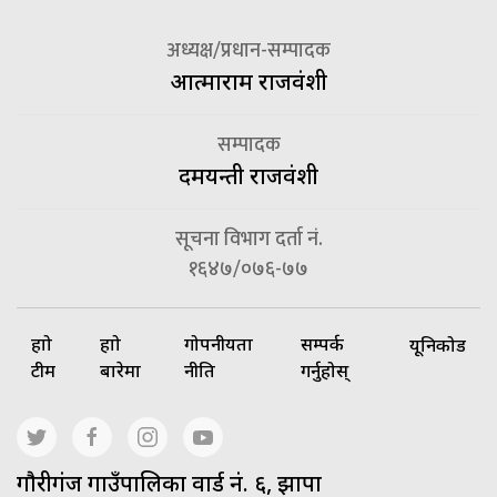
अध्यक्ष/प्रधान-सम्पादक
आत्माराम राजवंशी
सम्पादक
दमयन्ती राजवंशी
सूचना विभाग दर्ता नं.
१६४७/०७६-७७
हाम्रो
हाम्रो
गोपनीयता
सम्पर्क
यूनिकोड
टीम
बारेमा
नीति
गर्नुहोस्
गाैरीगंज गाउँपालिका वार्ड नं. ६, झापा