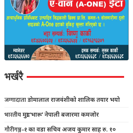
भर्खरै
जग्गादाता
डोमालाल राजवंशीको शालिक तयार भयो
भारतीय
मुद्रा ‘भारू’ नेपाली बजारमा कमजाेर
गौरीगञ्ज–१
का वडा सचिव अजय कुमार साह रु. १०