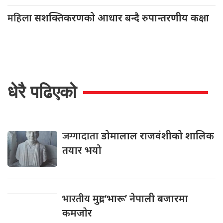
महिला
सशक्तिकरणको आधार बन्दै रुपान्तरणीय कक्षा
धेरै पढिएको
जग्गादाता
डोमालाल राजवंशीको शालिक
तयार भयो
भारतीय
मुद्रा ‘भारू’ नेपाली बजारमा
कमजाेर