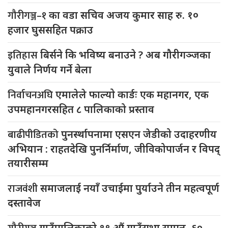
गौरीगञ्ज–१
का वडा सचिव अजय कुमार साह रु. १०
हजार घुससहित पक्राउ
इतिहास
बिर्सने कि भविष्य बनाउने ? अब गौरीगञ्जका
युवाले निर्णय गर्ने बेला
निर्वाचनअघि
एमालेले फाल्यो कार्डः एक महानगर, एक
उपमहानगरसहित ८ पालिकाको प्रस्ताव
बाढीपीडितको
पुनर्स्थापनामा एसएन जेडीको उदाहरणीय
अभियान : राहतदेखि पुनर्निर्माण, जीविकोपार्जन र विपद्
तयारीसम्म
राजवंशी
समाजलाई नयाँ उचाईमा पुर्याउने तीन महत्वपूर्ण
दस्तावेज
गाउँपालिकाको १९ औं गाउँसभा सम्पन्न, ६०