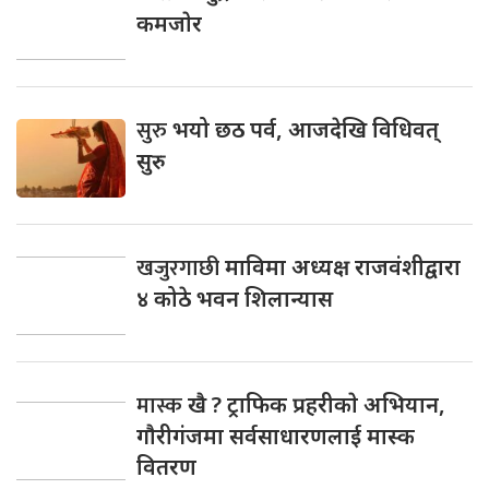
कमजाेर
सुरु
भयो छठ पर्व, आजदेखि विधिवत्
सुरु
खजुरगाछी
माविमा अध्यक्ष राजवंशीद्वारा
४ कोठे भवन शिलान्यास
मास्क
खै ? ट्राफिक प्रहरीकाे अभियान,
गाैरीगंजमा सर्वसाधारणलाई मास्क
वितरण