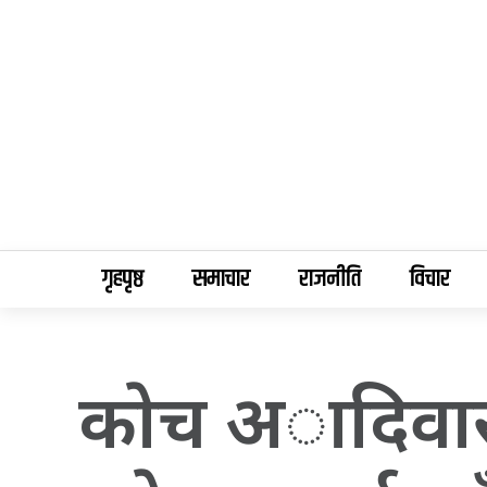
गृहपृष्ठ
समाचार
राजनीति
विचार
काेच अादिवास