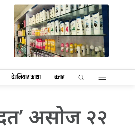
देउनियार काथा
बजार
ादत’ असाेज २२