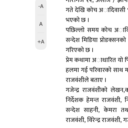
गाैरीगंज १२, असाेज / झापा
-A
गते देखि काेच अादिवासी भा
भएकाे छ ।
A
पछिल्लो समय काेच अादिवा
सन्देश मिडिया प्राेडक्सनकाे 
+A
गरिएकाे छ ।
प्रेम कथामा अाधारित याे 
हलमा गई परिवारकाे साथ मनाे
राजवंशीले बताए ।
गजेन्द्र राजवंशीकाे लेखन
निर्देशक हेमन्त राजवंशी, नि
सन्देश साहनी, केमरा तथ
राजवंशी, विरेन्द्र राजवंशी, ग