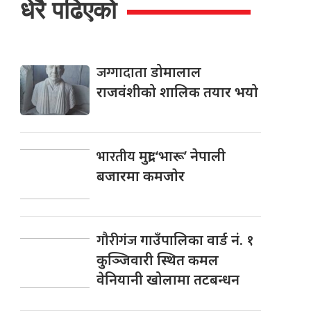
धेरै पढिएको
जग्गादाता
डोमालाल
राजवंशीको शालिक तयार भयो
भारतीय
मुद्रा ‘भारू’ नेपाली
बजारमा कमजाेर
गौरीगंज
गाउँपालिका वार्ड नं. १
कुञ्जिवारी स्थित कमल
वेनियानी खोलामा तटबन्धन