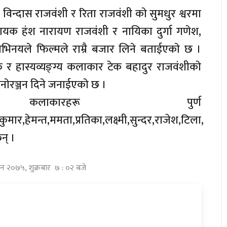
िन्दास राजवंशी र रिता राजवंशी काे सुमधुर श्वरमा
ायक हंश नारायण राजवंशी र नायिका दुर्गा गणेश,
िनयले फिल्मले राम्रै बजार लिने बताईएकाे छ ।
 हास्यव्यङ्ग्य कलाकार टेक बहादुर राजवंशीकाे
मनाेरञ्जन दिने जनाईएकाे छ ।
कलाकारहरू पुर्ण
र,हेमन्त,ममता,प्रतिका,लक्ष्मी,सुन्दर,राजेश,टिला,
न् ।
विन २०७५, शुक्रबार ७ : ०२ बजे