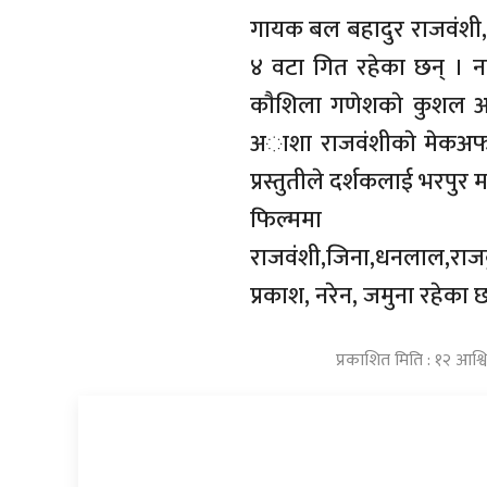
गायक बल बहादुर राजवंशी, व
४ वटा गित रहेका छन् । न
काैशिला गणेशकाे कुशल अभ
अाशा राजवंशीकाे मेकअफ र
प्रस्तुतीले दर्शकलाई भरपुर 
फिल्ममा 
राजवंशी,जिना,धनलाल,राजकुमा
प्रकाश, नरेन, जमुना रहेका छ
प्रकाशित मिति : १२ आश्