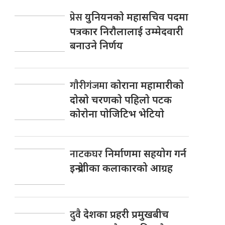
प्रेस
युनियनकाे महासचिव पदमा
पत्रकार निराैलालाई उम्मेदवारी
बनाउने निर्णय
गाैरीगंजमा
काेराना महामारीकाे
दाेस्राे चरणकाे पहिलाे पटक
काेराेना पाेजिटिभ भेटियाे
नाटकघर
निर्माणमा सहयोग गर्न
इन्द्रेणीका कलाकारको आग्रह
दुवै
देशका प्रहरी प्रमुखबीच