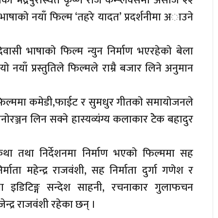
काे भद्रपुरस्थित कृष्ण राज कम्प्लेक्समा असाेज २२
षाकाे नयाँ फिल्म ‘तहरे यादत’ प्रदर्शनीमा अाउने
सी भाषाकाे फिल्म न्युन निर्माण भएरहेकाे बेला
याे नयाँ प्रस्तुतिले फिल्मले राम्रै बजार लिने अनुमान
फिल्ममा कमेडी,फाईट र सुमधुर गीतकाे समायाेजनले
रञ्जन लिन सक्ने हास्यव्यंग्य कलाकार टेेेक बहादुर
,कथा तथा निर्देशनमा निर्माण भएकाे फिल्ममा सह
र्माता महेन्द्र राजवंशी, सह निर्माता दुर्गा गणेश र
ा इडिटिङ्ग सन्देश साहनी, रचनाकार गुलाफचन
जेन्द्र राजवंशी रहेका छन् ।