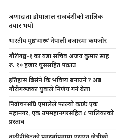
जग्गादाता
डोमालाल राजवंशीको शालिक
तयार भयो
भारतीय
मुद्रा ‘भारू’ नेपाली बजारमा कमजाेर
गौरीगञ्ज–१
का वडा सचिव अजय कुमार साह
रु. १० हजार घुससहित पक्राउ
इतिहास
बिर्सने कि भविष्य बनाउने ? अब
गौरीगञ्जका युवाले निर्णय गर्ने बेला
निर्वाचनअघि
एमालेले फाल्यो कार्डः एक
महानगर, एक उपमहानगरसहित ८ पालिकाको
प्रस्ताव
बाढीपीडितको
पुनर्स्थापनामा एसएन जेडीको