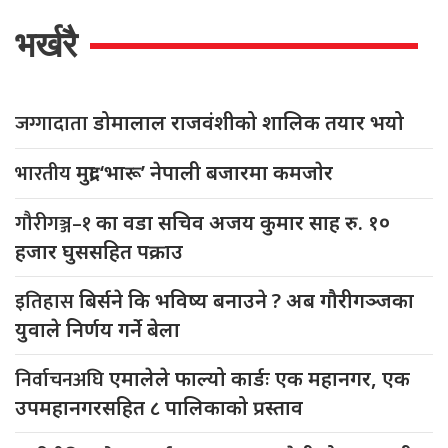
भर्खरै
जग्गादाता
डोमालाल राजवंशीको शालिक तयार भयो
भारतीय
मुद्रा ‘भारू’ नेपाली बजारमा कमजाेर
गौरीगञ्ज–१
का वडा सचिव अजय कुमार साह रु. १०
हजार घुससहित पक्राउ
इतिहास
बिर्सने कि भविष्य बनाउने ? अब गौरीगञ्जका
युवाले निर्णय गर्ने बेला
निर्वाचनअघि
एमालेले फाल्यो कार्डः एक महानगर, एक
उपमहानगरसहित ८ पालिकाको प्रस्ताव