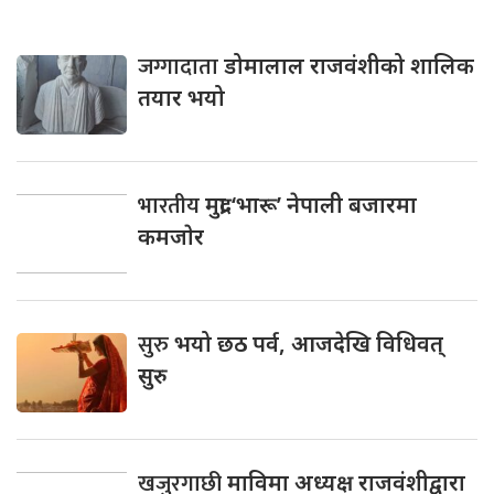
जग्गादाता
डोमालाल राजवंशीको शालिक
तयार भयो
भारतीय
मुद्रा ‘भारू’ नेपाली बजारमा
कमजाेर
सुरु
भयो छठ पर्व, आजदेखि विधिवत्
सुरु
खजुरगाछी
माविमा अध्यक्ष राजवंशीद्वारा